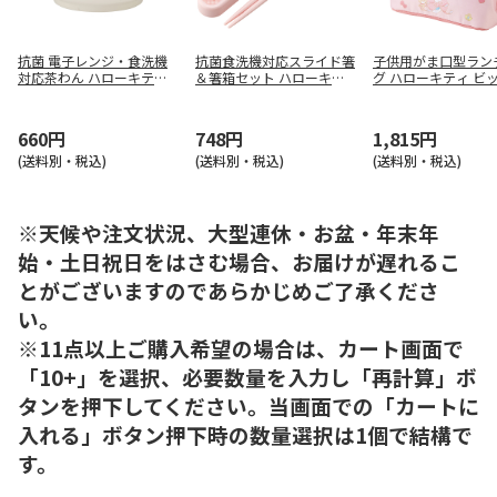
抗菌 電子レンジ・食洗機
抗菌食洗機対応スライド箸
子供用がま口型ラン
対応茶わん ハローキティ X
＆箸箱セット ハローキテ
グ ハローキティ ビ
P23G
ィ ビッグリボン ABS2AMA
ボン KGA0
G
660円
748円
1,815円
(送料別・税込)
(送料別・税込)
(送料別・税込)
※天候や注文状況、大型連休・お盆・年末年
始・土日祝日をはさむ場合、お届けが遅れるこ
とがございますのであらかじめご了承くださ
い。
※11点以上ご購入希望の場合は、カート画面で
「10+」を選択、必要数量を入力し「再計算」ボ
タンを押下してください。当画面での「カートに
入れる」ボタン押下時の数量選択は1個で結構で
す。