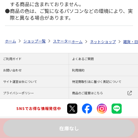
する商品に含まれておりません。
商品の色は、ご覧になるパソコンなどの環境により、実
際と異なる場合があります。
ホーム
ショップ一覧
スケーター
抗菌 食洗機対応 プラコップ ハローキ
ホーム
ネットショップ
雑貨・日
ご利用ガイド
よくあるご質問
お問い合わせ
利用規約
サイト運営会社について
特定商取引法に基づく表記について
プライバシーポリシー
商品のご提案はこちら
SNSでお得な情報発信中
在庫なし
Copyright (C) JAPAN POST Co.,Ltd. All Rights Reserved.