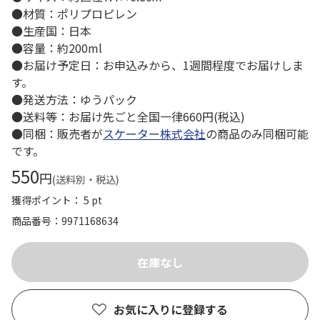
●材質：ポリプロピレン
●生産国：日本
●容量：約200ml
●お届け予定日：お申込みから、1週間程度でお届けしま
す。
●発送方法：ゆうパック
●送料等：お届け先ごと全国一律660円(税込)
●同梱：販売者が
スケーター株式会社
の商品のみ同梱可能
です。
550
円
(送料別・税込)
獲得ポイント： 5 pt
商品番号
9971168634
お気に入りに登録する