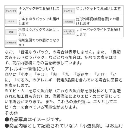
ゆうパック等でお届けしま
ゆうパケットでお届けします
す
チルドゆうパックでお届け
定形外郵便(簡易書留)でお届
します
けします
冷凍ゆうパックでお届けし
レターパックライトでお届け
ます。
します
佐川急便でのお届けとなり
ます
なお、「普通ゆうパック」の場合は表示しません。また、「夏期
のみチルドゆうパック」などとなる場合は、記号での表示はせ
ず、商品内容欄にその旨を表示しています。
アレルギー情報について
商品に「小麦」「そば」「卵」「乳」「落花生」「えび」「か
に」「くるみ」のアレルギー特定8品目を含んでいる場合に品目名
を表示します。
※エビ・カニを除く魚介類（これらの魚介類を原材料として製造
された加工品も含む）は、漁獲漁法によりエビ・カニが混じって
いる場合があります。 また、これらの魚介類は、エサとしてエ
ビ・カニを食べている可能性があります。
その他
商品写真はイメージです。
商品内容として記載されていない「小道具類」はお届け