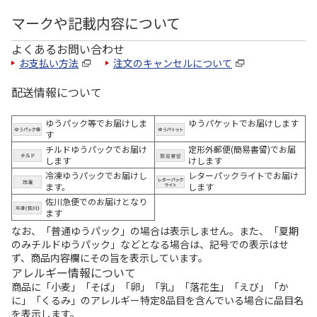
マークや記載内容について
よくあるお問い合わせ
お支払い方法
注文のキャンセルについて
配送情報について
ゆうパック等でお届けしま
ゆうパケットでお届けします
す
チルドゆうパックでお届け
定形外郵便(簡易書留)でお届
します
けします
冷凍ゆうパックでお届けし
レターパックライトでお届け
ます。
します
佐川急便でのお届けとなり
ます
なお、「普通ゆうパック」の場合は表示しません。また、「夏期
のみチルドゆうパック」などとなる場合は、記号での表示はせ
ず、商品内容欄にその旨を表示しています。
アレルギー情報について
商品に「小麦」「そば」「卵」「乳」「落花生」「えび」「か
に」「くるみ」のアレルギー特定8品目を含んでいる場合に品目名
を表示します。