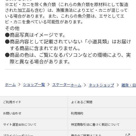
※エビ・カニを除く魚介類（これらの魚介類を原材料として製造
された加工品も含む）は、漁獲漁法によりエビ・カニが混じって
いる場合があります。 また、これらの魚介類は、エサとしてエ
ビ・カニを食べている可能性があります。
その他
商品写真はイメージです。
商品内容として記載されていない「小道具類」はお届け
する商品に含まれておりません。
商品の色は、ご覧になるパソコンなどの環境により、実
際と異なる場合があります。
ホーム
ショップ一覧
スケーター
木製持ちやすいお箸 23cm 3P セサ
ホーム
ネットショップ
雑貨・日
ご利用ガイド
よくあるご質問
お問い合わせ
利用規約
サイト運営会社について
特定商取引法に基づく表記について
プライバシーポリシー
商品のご提案はこちら