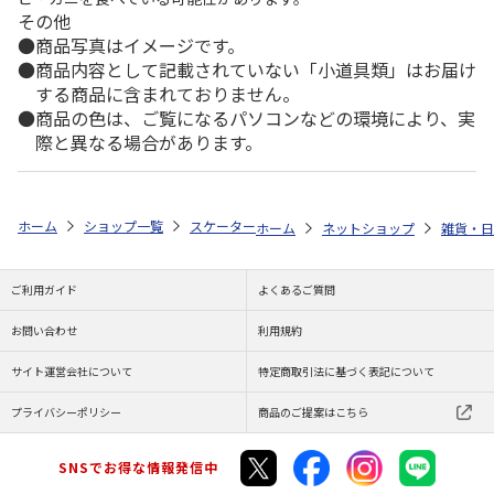
その他
商品写真はイメージです。
商品内容として記載されていない「小道具類」はお届け
する商品に含まれておりません。
商品の色は、ご覧になるパソコンなどの環境により、実
際と異なる場合があります。
ホーム
ショップ一覧
スケーター
抗菌 食洗機対応 ふわっとフタタイト
ホーム
ネットショップ
雑貨・日
ご利用ガイド
よくあるご質問
お問い合わせ
利用規約
サイト運営会社について
特定商取引法に基づく表記について
プライバシーポリシー
商品のご提案はこちら
SNSでお得な情報発信中