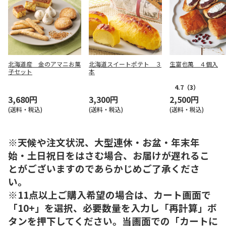
北海道産 金のアマニお菓
北海道スイートポテト ３
生富也萬 ４個入
子セット
本
4.7
（3）
3,680円
3,300円
2,500円
(送料・税込)
(送料・税込)
(送料・税込)
※天候や注文状況、大型連休・お盆・年末年
始・土日祝日をはさむ場合、お届けが遅れるこ
とがございますのであらかじめご了承くださ
い。
※11点以上ご購入希望の場合は、カート画面で
「10+」を選択、必要数量を入力し「再計算」ボ
タンを押下してください。当画面での「カートに