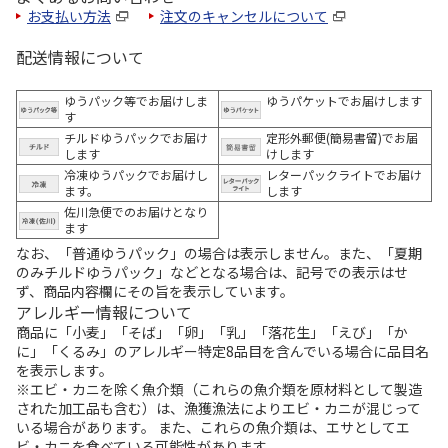
お支払い方法
注文のキャンセルについて
配送情報について
ゆうパック等でお届けしま
ゆうパケットでお届けします
す
チルドゆうパックでお届け
定形外郵便(簡易書留)でお届
します
けします
冷凍ゆうパックでお届けし
レターパックライトでお届け
ます。
します
佐川急便でのお届けとなり
ます
なお、「普通ゆうパック」の場合は表示しません。また、「夏期
のみチルドゆうパック」などとなる場合は、記号での表示はせ
ず、商品内容欄にその旨を表示しています。
アレルギー情報について
商品に「小麦」「そば」「卵」「乳」「落花生」「えび」「か
に」「くるみ」のアレルギー特定8品目を含んでいる場合に品目名
を表示します。
※エビ・カニを除く魚介類（これらの魚介類を原材料として製造
された加工品も含む）は、漁獲漁法によりエビ・カニが混じって
いる場合があります。 また、これらの魚介類は、エサとしてエ
ビ・カニを食べている可能性があります。