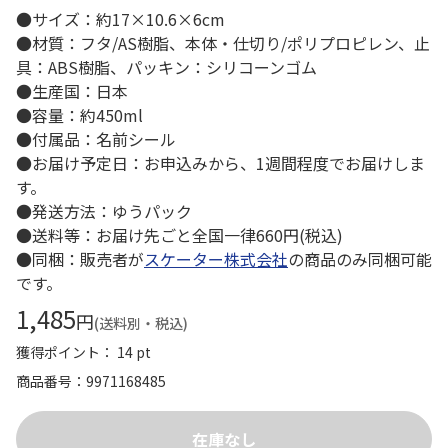
●サイズ：約17×10.6×6cm
●材質：フタ/AS樹脂、本体・仕切り/ポリプロピレン、止
具：ABS樹脂、パッキン：シリコーンゴム
●生産国：日本
●容量：約450ml
●付属品：名前シール
●お届け予定日：お申込みから、1週間程度でお届けしま
す。
●発送方法：ゆうパック
●送料等：お届け先ごと全国一律660円(税込)
●同梱：販売者が
スケーター株式会社
の商品のみ同梱可能
です。
1,485
円
(送料別・税込)
獲得ポイント： 14 pt
商品番号
9971168485