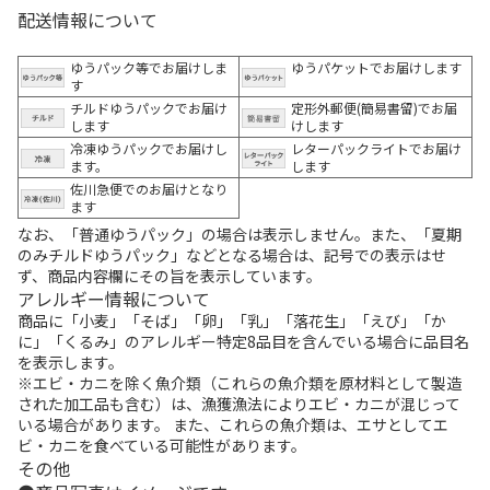
配送情報について
ゆうパック等でお届けしま
ゆうパケットでお届けします
す
チルドゆうパックでお届け
定形外郵便(簡易書留)でお届
します
けします
冷凍ゆうパックでお届けし
レターパックライトでお届け
ます。
します
佐川急便でのお届けとなり
ます
なお、「普通ゆうパック」の場合は表示しません。また、「夏期
のみチルドゆうパック」などとなる場合は、記号での表示はせ
ず、商品内容欄にその旨を表示しています。
アレルギー情報について
商品に「小麦」「そば」「卵」「乳」「落花生」「えび」「か
に」「くるみ」のアレルギー特定8品目を含んでいる場合に品目名
を表示します。
※エビ・カニを除く魚介類（これらの魚介類を原材料として製造
された加工品も含む）は、漁獲漁法によりエビ・カニが混じって
いる場合があります。 また、これらの魚介類は、エサとしてエ
ビ・カニを食べている可能性があります。
その他