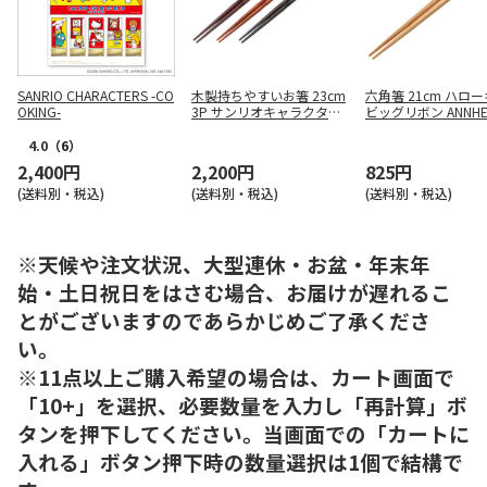
SANRIO CHARACTERS -CO
木製持ちやすいお箸 23cm
六角箸 21cm ハロ
OKING-
3P サンリオキャラクター
ビッグリボン ANNHE
ズ ANEN45T
4.0
（6）
2,400円
2,200円
825円
(送料別・税込)
(送料別・税込)
(送料別・税込)
※天候や注文状況、大型連休・お盆・年末年
始・土日祝日をはさむ場合、お届けが遅れるこ
とがございますのであらかじめご了承くださ
い。
※11点以上ご購入希望の場合は、カート画面で
「10+」を選択、必要数量を入力し「再計算」ボ
タンを押下してください。当画面での「カートに
入れる」ボタン押下時の数量選択は1個で結構で