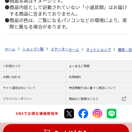
商品写真はイメージです。
商品内容として記載されていない「小道具類」はお届け
する商品に含まれておりません。
商品の色は、ご覧になるパソコンなどの環境により、実
際と異なる場合があります。
ホーム
ショップ一覧
スケーター
天削げ箸 21cm ハローキティ 水彩コス
ホーム
ネットショップ
雑貨・日
ご利用ガイド
よくあるご質問
お問い合わせ
利用規約
サイト運営会社について
特定商取引法に基づく表記について
プライバシーポリシー
商品のご提案はこちら
SNSでお得な情報発信中