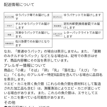
配送情報について
ゆうパック等でお届けしま
ゆうパケットでお届けします
す
チルドゆうパックでお届け
定形外郵便(簡易書留)でお届
します
けします
冷凍ゆうパックでお届けし
レターパックライトでお届け
ます。
します
佐川急便でのお届けとなり
ます
なお、「普通ゆうパック」の場合は表示しません。また、「夏期
のみチルドゆうパック」などとなる場合は、記号での表示はせ
ず、商品内容欄にその旨を表示しています。
アレルギー情報について
商品に「小麦」「そば」「卵」「乳」「落花生」「えび」「か
に」「くるみ」のアレルギー特定8品目を含んでいる場合に品目名
を表示します。
※エビ・カニを除く魚介類（これらの魚介類を原材料として製造
された加工品も含む）は、漁獲漁法によりエビ・カニが混じって
いる場合があります。 また、これらの魚介類は、エサとしてエ
ビ・カニを食べている可能性があります。
その他