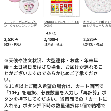
２０２６ ポムポムプリ
SANRIO CHARACTERS -CO
キッズレインポンチョ
ン クッションファンデ＆
OKING-
m シナモロール み
フェイスパウダーセット
いっしょ RAPO2
4.0
（6）
3,520円
2,400円
2,585円
(送料・税込)
(送料別・税込)
(送料別・税込)
※天候や注文状況、大型連休・お盆・年末年
始・土日祝日をはさむ場合、お届けが遅れるこ
とがございますのであらかじめご了承くださ
い。
※11点以上ご購入希望の場合は、カート画面で
「10+」を選択、必要数量を入力し「再計算」ボ
タンを押下してください。当画面での「カートに
入れる」ボタン押下時の数量選択は1個で結構で