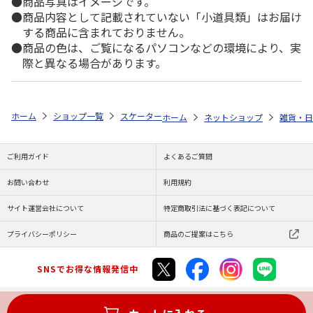
商品写真はイメージです。
商品内容として記載されていない「小道具類」はお届け
する商品に含まれておりません。
商品の色は、ご覧になるパソコンなどの環境により、実
際と異なる場合があります。
ホーム
ショップ一覧
スケーター
四角先丸箸 18cm マイメロディ ふ
ホーム
ネットショップ
雑貨・日
ご利用ガイド
よくあるご質問
お問い合わせ
利用規約
サイト運営会社について
特定商取引法に基づく表記について
プライバシーポリシー
商品のご提案はこちら
SNSでお得な情報発信中