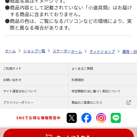
商品写真はイメージです。
商品内容として記載されていない「小道具類」はお届け
する商品に含まれておりません。
商品の色は、ご覧になるパソコンなどの環境により、実
際と異なる場合があります。
ホーム
ショップ一覧
スケーター
四角先丸箸 21cm I'm Doraemon
ホーム
ネットショップ
雑貨・日
ご利用ガイド
よくあるご質問
お問い合わせ
利用規約
サイト運営会社について
特定商取引法に基づく表記について
プライバシーポリシー
商品のご提案はこちら
SNSでお得な情報発信中