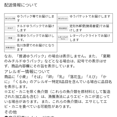
配送情報について
ゆうパック等でお届けしま
ゆうパケットでお届けします
す
チルドゆうパックでお届け
定形外郵便(簡易書留)でお届
します
けします
冷凍ゆうパックでお届けし
レターパックライトでお届け
ます。
します
佐川急便でのお届けとなり
ます
なお、「普通ゆうパック」の場合は表示しません。また、「夏期
のみチルドゆうパック」などとなる場合は、記号での表示はせ
ず、商品内容欄にその旨を表示しています。
アレルギー情報について
商品に「小麦」「そば」「卵」「乳」「落花生」「えび」「か
に」「くるみ」のアレルギー特定8品目を含んでいる場合に品目名
を表示します。
※エビ・カニを除く魚介類（これらの魚介類を原材料として製造
された加工品も含む）は、漁獲漁法によりエビ・カニが混じって
いる場合があります。 また、これらの魚介類は、エサとしてエ
ビ・カニを食べている可能性があります。
その他