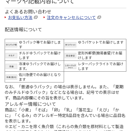
マークや記載内容について
よくあるお問い合わせ
お支払い方法
注文のキャンセルについて
配送情報について
ゆうパック等でお届けしま
ゆうパケットでお届けします
す
チルドゆうパックでお届け
定形外郵便(簡易書留)でお届
します
けします
冷凍ゆうパックでお届けし
レターパックライトでお届け
ます。
します
佐川急便でのお届けとなり
ます
なお、「普通ゆうパック」の場合は表示しません。また、「夏期
のみチルドゆうパック」などとなる場合は、記号での表示はせ
ず、商品内容欄にその旨を表示しています。
アレルギー情報について
商品に「小麦」「そば」「卵」「乳」「落花生」「えび」「か
に」「くるみ」のアレルギー特定8品目を含んでいる場合に品目名
を表示します。
※エビ・カニを除く魚介類（これらの魚介類を原材料として製造