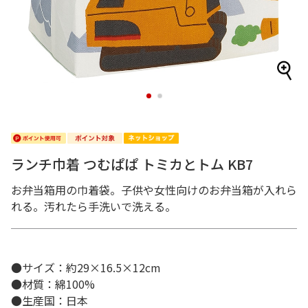
1
2
ランチ巾着 つむぱぱ トミカとトム KB7
お弁当箱用の巾着袋。子供や女性向けのお弁当箱が入れら
れる。汚れたら手洗いで洗える。
●サイズ：約29×16.5×12cm
●材質：綿100%
●生産国：日本