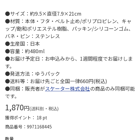
●サイズ：約9.5×直径7.9×21cm
●材質：本体・フタ・ベルト止め/ポリプロピレン、キャ
ップ/飽和ポリエステル樹脂、パッキン/シリコーンゴム、
バネ・ピン：ステンレス
●生産国：日本
●容量：約480ml
●お届け予定日：お申込みから、1週間程度でお届けしま
す。
●発送方法：ゆうパック
●送料等：お届け先ごと全国一律660円(税込)
●同梱：販売者が
スケーター株式会社
の商品のみ同梱可能
です。
1,870
円
(送料別・税込)
獲得ポイント： 18 pt
商品番号
9971168445
数量