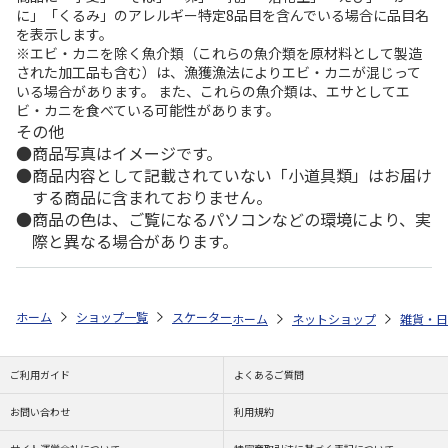
に」「くるみ」のアレルギー特定8品目を含んでいる場合に品目名
を表示します。
※エビ・カニを除く魚介類（これらの魚介類を原材料として製造
された加工品も含む）は、漁獲漁法によりエビ・カニが混じって
いる場合があります。 また、これらの魚介類は、エサとしてエ
ビ・カニを食べている可能性があります。
その他
商品写真はイメージです。
商品内容として記載されていない「小道具類」はお届け
する商品に含まれておりません。
商品の色は、ご覧になるパソコンなどの環境により、実
際と異なる場合があります。
ホーム
ショップ一覧
スケーター
抗菌音のならない箸・箸箱セット 箸18c
ホーム
ネットショップ
雑貨・日
ご利用ガイド
よくあるご質問
お問い合わせ
利用規約