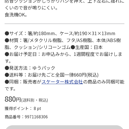
防音クッションがしっかりハシを押え、上下左右に揺れに
くいので音が鳴りにくい。
食洗機OK。
●サイズ：箸/約180mm、ケース/約190×31×13mm
●材質：箸/メタクリル樹脂、フタ/AS樹脂、本体/ABS樹
脂、クッション/シリコーンゴム●生産国：日本
●お届け予定日：お申込みから、1週間程度でお届けしま
す。
●発送方法：ゆうパック
●送料等：お届け先ごと全国一律660円(税込)
●同梱：販売者が
スケーター株式会社
の商品のみ同梱可能
です。
880
円
(送料別・税込)
獲得ポイント： 8 pt
商品番号
9971168306