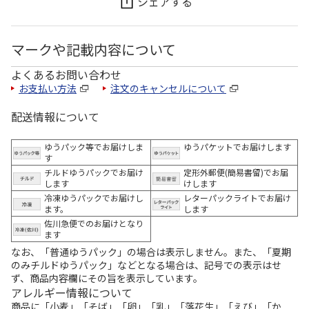
シェアする
マークや記載内容について
よくあるお問い合わせ
お支払い方法
注文のキャンセルについて
配送情報について
ゆうパック等でお届けしま
ゆうパケットでお届けします
す
チルドゆうパックでお届け
定形外郵便(簡易書留)でお届
します
けします
冷凍ゆうパックでお届けし
レターパックライトでお届け
ます。
します
佐川急便でのお届けとなり
ます
なお、「普通ゆうパック」の場合は表示しません。また、「夏期
のみチルドゆうパック」などとなる場合は、記号での表示はせ
ず、商品内容欄にその旨を表示しています。
アレルギー情報について
商品に「小麦」「そば」「卵」「乳」「落花生」「えび」「か