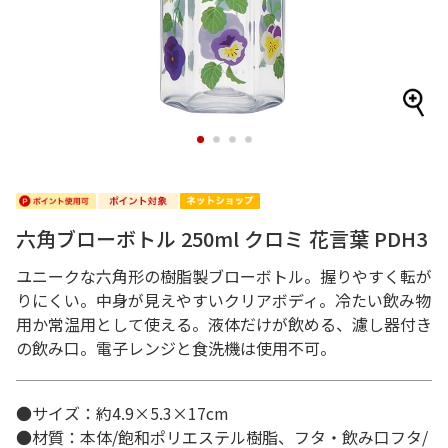
1
2
3
4
六角ブローボトル 250ml クロミ 花言葉 PDH3
ユニークな六角形の樹脂製ブローボトル。握りやすく転が
りにくい。中身が見えやすいクリアボディ。冷たい飲み物
用か常温用として使える。液体だけが飲める、濾し器付き
の飲み口。電子レンジと食洗機は使用不可。
●サイズ：約4.9×5.3×17cm
●材質：本体/飽和ポリエステル樹脂、フタ・飲み口フタ/