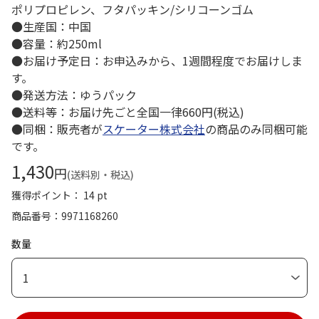
ポリプロピレン、フタパッキン/シリコーンゴム
●生産国：中国
●容量：約250ml
●お届け予定日：お申込みから、1週間程度でお届けしま
す。
●発送方法：ゆうパック
●送料等：お届け先ごと全国一律660円(税込)
●同梱：販売者が
スケーター株式会社
の商品のみ同梱可能
です。
1,430
円
(送料別・税込)
獲得ポイント： 14 pt
商品番号
9971168260
数量
1