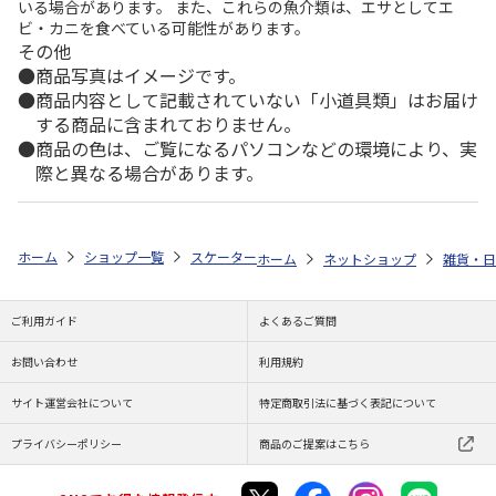
いる場合があります。 また、これらの魚介類は、エサとしてエ
ビ・カニを食べている可能性があります。
その他
商品写真はイメージです。
商品内容として記載されていない「小道具類」はお届け
する商品に含まれておりません。
商品の色は、ご覧になるパソコンなどの環境により、実
際と異なる場合があります。
ホーム
ショップ一覧
スケーター
六角ブローボトル 250ml クロミ 花言
ホーム
ネットショップ
雑貨・日
ご利用ガイド
よくあるご質問
お問い合わせ
利用規約
サイト運営会社について
特定商取引法に基づく表記について
プライバシーポリシー
商品のご提案はこちら