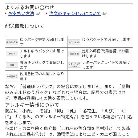
よくあるお問い合わせ
お支払い方法
注文のキャンセルについて
配送情報について
ゆうパック等でお届けしま
ゆうパケットでお届けします
す
チルドゆうパックでお届け
定形外郵便(簡易書留)でお届
します
けします
冷凍ゆうパックでお届けし
レターパックライトでお届け
ます。
します
佐川急便でのお届けとなり
ます
なお、「普通ゆうパック」の場合は表示しません。また、「夏期
のみチルドゆうパック」などとなる場合は、記号での表示はせ
ず、商品内容欄にその旨を表示しています。
アレルギー情報について
商品に「小麦」「そば」「卵」「乳」「落花生」「えび」「か
に」「くるみ」のアレルギー特定8品目を含んでいる場合に品目名
を表示します。
※エビ・カニを除く魚介類（これらの魚介類を原材料として製造
された加工品も含む）は、漁獲漁法によりエビ・カニが混じって