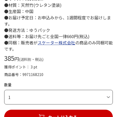
●材質：天然竹(ウレタン塗装)
●生産国：中国
●お届け予定日：お申込みから、1週間程度でお届けしま
す。
●発送方法：ゆうパック
●送料等：お届け先ごと全国一律660円(税込)
●同梱：販売者が
スケーター株式会社
の商品のみ同梱可能
です。
385
円
(送料別・税込)
獲得ポイント： 3 pt
商品番号
9971168210
数量
1