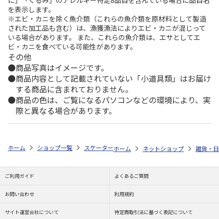
を表示します。
※エビ・カニを除く魚介類（これらの魚介類を原材料として製造
された加工品も含む）は、漁獲漁法によりエビ・カニが混じって
いる場合があります。 また、これらの魚介類は、エサとしてエ
ビ・カニを食べている可能性があります。
その他
商品写真はイメージです。
商品内容として記載されていない「小道具類」はお届け
する商品に含まれておりません。
商品の色は、ご覧になるパソコンなどの環境により、実
際と異なる場合があります。
ホーム
ショップ一覧
スケーター
竹安全箸(16.5cm) シナモロール う
ホーム
ネットショップ
雑貨・日
ご利用ガイド
よくあるご質問
お問い合わせ
利用規約
サイト運営会社について
特定商取引法に基づく表記について