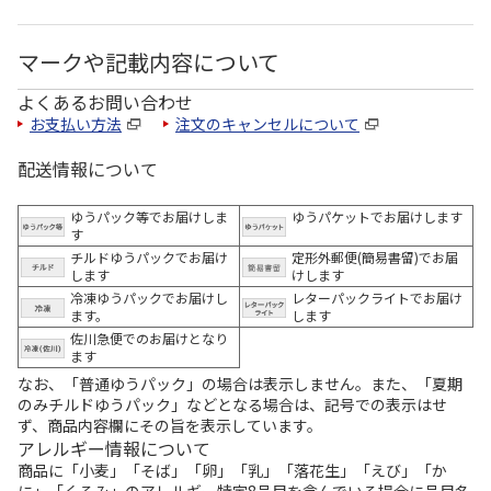
マークや記載内容について
よくあるお問い合わせ
お支払い方法
注文のキャンセルについて
配送情報について
ゆうパック等でお届けしま
ゆうパケットでお届けします
す
チルドゆうパックでお届け
定形外郵便(簡易書留)でお届
します
けします
冷凍ゆうパックでお届けし
レターパックライトでお届け
ます。
します
佐川急便でのお届けとなり
ます
なお、「普通ゆうパック」の場合は表示しません。また、「夏期
のみチルドゆうパック」などとなる場合は、記号での表示はせ
ず、商品内容欄にその旨を表示しています。
アレルギー情報について
商品に「小麦」「そば」「卵」「乳」「落花生」「えび」「か
に」「くるみ」のアレルギー特定8品目を含んでいる場合に品目名