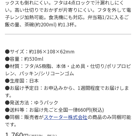
ックスも倒れにくい。フタは4点ロックで汁漏れしにく
い。高い仕切りでおかずが片寄りにくい。フタを外して電
子レンジ加熱可能。食洗機にも対応。弁当箱1/2に入るご
飯の量、茶碗(約200ml) 約1.3杯。
●サイズ：約186×108×62mm
●容量：約530ml
●材質：フタ/AS樹脂、本体・止め具・仕切り/ポリプロピ
レン、パッキン/シリコーンゴム
●生産国：日本
●お届け予定日：お申込みから、1週間程度でお届けしま
す。
●発送方法：ゆうパック
●送料等：お届け先ごと全国一律660円(税込)
●同梱：販売者が
スケーター株式会社
の商品のみ同梱可能
です。
1,760
円