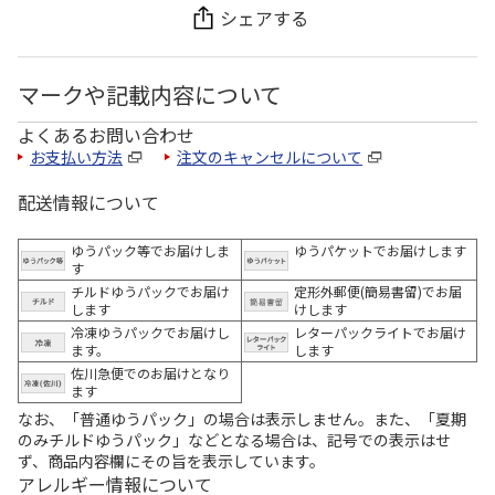
シェアする
マークや記載内容について
よくあるお問い合わせ
お支払い方法
注文のキャンセルについて
配送情報について
ゆうパック等でお届けしま
ゆうパケットでお届けします
す
チルドゆうパックでお届け
定形外郵便(簡易書留)でお届
します
けします
冷凍ゆうパックでお届けし
レターパックライトでお届け
ます。
します
佐川急便でのお届けとなり
ます
なお、「普通ゆうパック」の場合は表示しません。また、「夏期
のみチルドゆうパック」などとなる場合は、記号での表示はせ
ず、商品内容欄にその旨を表示しています。
アレルギー情報について