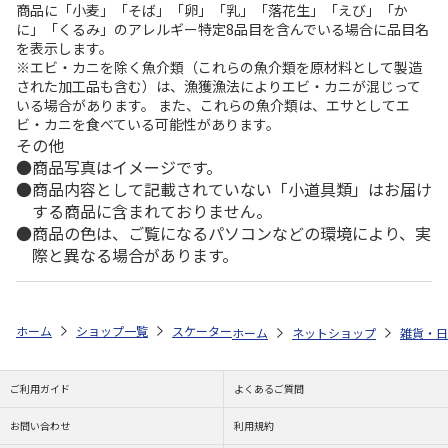
商品に「小麦」「そば」「卵」「乳」「落花生」「えび」「か
に」「くるみ」のアレルギー特定8品目を含んでいる場合に品目名
を表示します。
※エビ・カニを除く魚介類（これらの魚介類を原材料として製造
された加工品も含む）は、漁獲漁法によりエビ・カニが混じって
いる場合があります。 また、これらの魚介類は、エサとしてエ
ビ・カニを食べている可能性があります。
その他
商品写真はイメージです。
商品内容として記載されていない「小道具類」はお届け
する商品に含まれておりません。
商品の色は、ご覧になるパソコンなどの環境により、実
際と異なる場合があります。
ホーム
ショップ一覧
スケーター
抗菌 食洗機対応 ふわっと弁当箱 53
ホーム
ネットショップ
雑貨・日
ご利用ガイド
よくあるご質問
お問い合わせ
利用規約