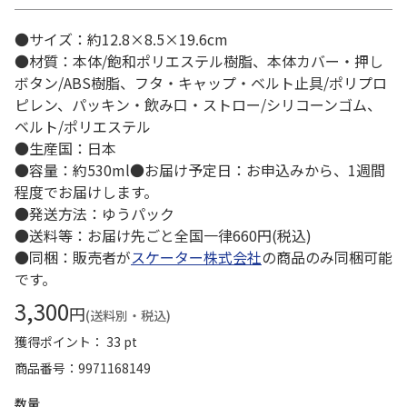
●サイズ：約12.8×8.5×19.6cm
●材質：本体/飽和ポリエステル樹脂、本体カバー・押し
ボタン/ABS樹脂、フタ・キャップ・ベルト止具/ポリプロ
ピレン、パッキン・飲み口・ストロー/シリコーンゴム、
ベルト/ポリエステル
●生産国：日本
●容量：約530ml●お届け予定日：お申込みから、1週間
程度でお届けします。
●発送方法：ゆうパック
●送料等：お届け先ごと全国一律660円(税込)
●同梱：販売者が
スケーター株式会社
の商品のみ同梱可能
です。
3,300
円
(送料別・税込)
獲得ポイント： 33 pt
商品番号
9971168149
数量