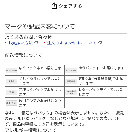
シェアする
マークや記載内容について
よくあるお問い合わせ
お支払い方法
注文のキャンセルについて
配送情報について
ゆうパック等でお届けしま
ゆうパケットでお届けします
す
チルドゆうパックでお届け
定形外郵便(簡易書留)でお届
します
けします
冷凍ゆうパックでお届けし
レターパックライトでお届け
ます。
します
佐川急便でのお届けとなり
ます
なお、「普通ゆうパック」の場合は表示しません。また、「夏期
のみチルドゆうパック」などとなる場合は、記号での表示はせ
ず、商品内容欄にその旨を表示しています。
アレルギー情報について