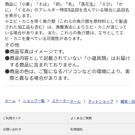
商品に「小麦」「そば」「卵」「乳」「落花生」「えび」「か
に」「くるみ」のアレルギー特定8品目を含んでいる場合に品目名
を表示します。
※エビ・カニを除く魚介類（これらの魚介類を原材料として製造
された加工品も含む）は、漁獲漁法によりエビ・カニが混じって
いる場合があります。 また、これらの魚介類は、エサとしてエ
ビ・カニを食べている可能性があります。
その他
商品写真はイメージです。
商品内容として記載されていない「小道具類」はお届け
する商品に含まれておりません。
商品の色は、ご覧になるパソコンなどの環境により、実
際と異なる場合があります。
ホーム
ショップ一覧
スケーター
ワンプッシュストローボトル クロミ 
ホーム
ネットショップ
雑貨・日
ご利用ガイド
よくあるご質問
お問い合わせ
利用規約