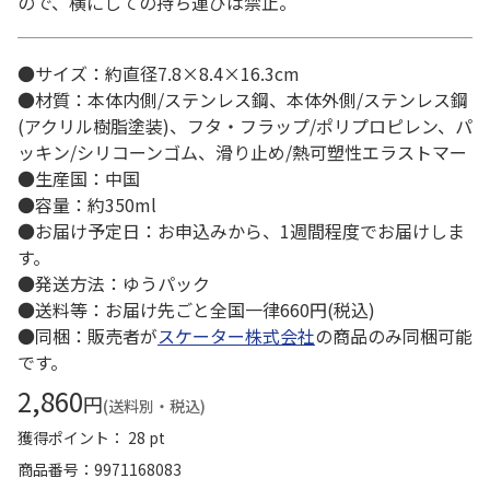
ので、横にしての持ち運びは禁止。
●サイズ：約直径7.8×8.4×16.3cm
●材質：本体内側/ステンレス鋼、本体外側/ステンレス鋼
(アクリル樹脂塗装)、フタ・フラップ/ポリプロピレン、パ
ッキン/シリコーンゴム、滑り止め/熱可塑性エラストマー
●生産国：中国
●容量：約350ml
●お届け予定日：お申込みから、1週間程度でお届けしま
す。
●発送方法：ゆうパック
●送料等：お届け先ごと全国一律660円(税込)
●同梱：販売者が
スケーター株式会社
の商品のみ同梱可能
です。
2,860
円
(送料別・税込)
獲得ポイント： 28 pt
商品番号
9971168083