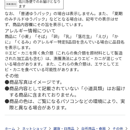
佐川急便でのお届けとなり
ます
なお、「普通ゆうパック」の場合は表示しません。また、「夏期
のみチルドゆうパック」などとなる場合は、記号での表示はせ
ず、商品内容欄にその旨を表示しています。
アレルギー情報について
商品に「小麦」「そば」「卵」「乳」「落花生」「えび」「か
に」「くるみ」のアレルギー特定8品目を含んでいる場合に品目名
を表示します。
※エビ・カニを除く魚介類（これらの魚介類を原材料として製造
された加工品も含む）は、漁獲漁法によりエビ・カニが混じって
いる場合があります。 また、これらの魚介類は、エサとしてエ
ビ・カニを食べている可能性があります。
その他
商品写真はイメージです。
商品内容として記載されていない「小道具類」はお届け
する商品に含まれておりません。
商品の色は、ご覧になるパソコンなどの環境により、実
際と異なる場合があります。
ホーム
ネットショップ
雑貨・日用品
台所用品・食器
その他