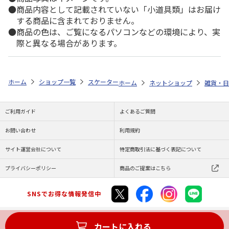
商品内容として記載されていない「小道具類」はお届け
する商品に含まれておりません。
商品の色は、ご覧になるパソコンなどの環境により、実
際と異なる場合があります。
ホーム
ショップ一覧
スケーター
六角箸 21cm miffy ANNHE4
ホーム
ネットショップ
雑貨・日
ご利用ガイド
よくあるご質問
お問い合わせ
利用規約
サイト運営会社について
特定商取引法に基づく表記について
プライバシーポリシー
商品のご提案はこちら
SNSでお得な情報発信中
カートに入れる