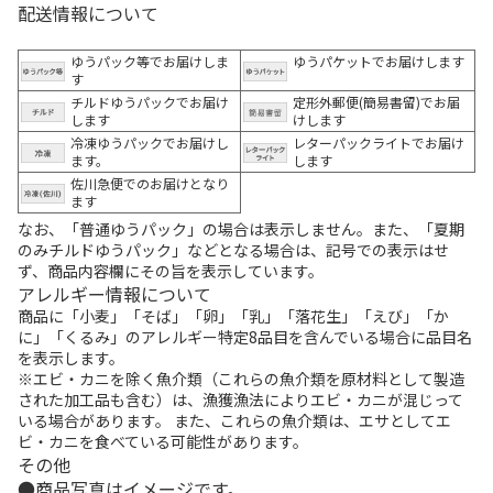
配送情報について
ゆうパック等でお届けしま
ゆうパケットでお届けします
す
チルドゆうパックでお届け
定形外郵便(簡易書留)でお届
します
けします
冷凍ゆうパックでお届けし
レターパックライトでお届け
ます。
します
佐川急便でのお届けとなり
ます
なお、「普通ゆうパック」の場合は表示しません。また、「夏期
のみチルドゆうパック」などとなる場合は、記号での表示はせ
ず、商品内容欄にその旨を表示しています。
アレルギー情報について
商品に「小麦」「そば」「卵」「乳」「落花生」「えび」「か
に」「くるみ」のアレルギー特定8品目を含んでいる場合に品目名
を表示します。
※エビ・カニを除く魚介類（これらの魚介類を原材料として製造
された加工品も含む）は、漁獲漁法によりエビ・カニが混じって
いる場合があります。 また、これらの魚介類は、エサとしてエ
ビ・カニを食べている可能性があります。
その他
商品写真はイメージです。