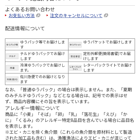
よくあるお問い合わせ
お支払い方法
注文のキャンセルについて
配送情報について
ゆうパック等でお届けしま
ゆうパケットでお届けします
す
チルドゆうパックでお届け
定形外郵便(簡易書留)でお届
します
けします
冷凍ゆうパックでお届けし
レターパックライトでお届け
ます。
します
佐川急便でのお届けとなり
ます
なお、「普通ゆうパック」の場合は表示しません。また、「夏期
のみチルドゆうパック」などとなる場合は、記号での表示はせ
ず、商品内容欄にその旨を表示しています。
アレルギー情報について
商品に「小麦」「そば」「卵」「乳」「落花生」「えび」「か
に」「くるみ」のアレルギー特定8品目を含んでいる場合に品目名
を表示します。
※エビ・カニを除く魚介類（これらの魚介類を原材料として製造
された加工品も含む）は、漁獲漁法によりエビ・カニが混じって