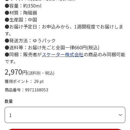
●容量：約350ml
●材質：陶磁器
●生産国：中国
●お届け予定日：お申込みから、1週間程度でお届けしま
す。
●発送方法：ゆうパック
●送料等：お届け先ごと全国一律660円(税込)
●同梱：販売者が
スケーター株式会社
の商品のみ同梱可能
です。
2,970
円
(送料別・税込)
獲得ポイント： 29 pt
商品番号
9971168053
数量
1