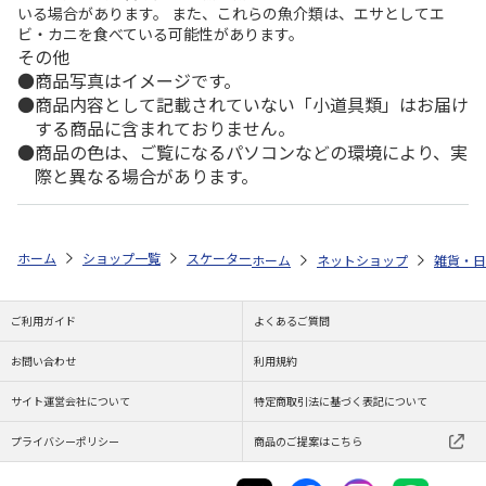
いる場合があります。 また、これらの魚介類は、エサとしてエ
ビ・カニを食べている可能性があります。
その他
商品写真はイメージです。
商品内容として記載されていない「小道具類」はお届け
する商品に含まれておりません。
商品の色は、ご覧になるパソコンなどの環境により、実
際と異なる場合があります。
ホーム
ショップ一覧
スケーター
陶器ダイカットマグカップ くまのプー
ホーム
ネットショップ
雑貨・日
ご利用ガイド
よくあるご質問
お問い合わせ
利用規約
サイト運営会社について
特定商取引法に基づく表記について
プライバシーポリシー
商品のご提案はこちら