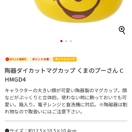
1
2
3
陶器ダイカットマグカップ くまのプーさん C
HMGD4
キャラクターの大きい顔が可愛い陶器製のマグカップ。顔
などがぷっくりと立体的。使わない時に飾っておいても可
愛い。箱入り。電子レンジと食洗機に対応。※陶磁器は割
れ物なので取扱いにはご注意下さい。
●サイズ：約12.5×10.5×10.4cm