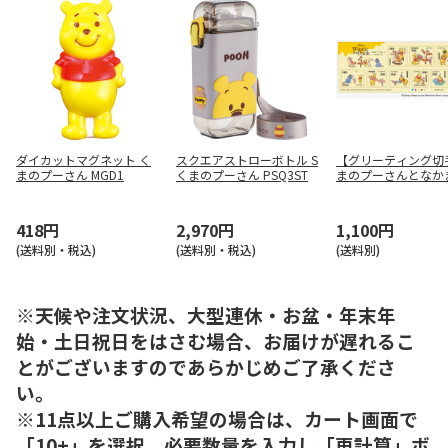
ダイカットマグネット く
スクエアストローボトル S
【グリーティング切
まのプーさん MGD1
くまのプーさん PSQ3ST
まのプーさんとなか
418円
2,970円
1,100円
(送料別・税込)
(送料別・税込)
(送料別)
※天候や注文状況、大型連休・お盆・年末年
始・土日祝日をはさむ場合、お届けが遅れるこ
とがございますのであらかじめご了承くださ
い。
※11点以上ご購入希望の場合は、カート画面で
「10+」を選択、必要数量を入力し「再計算」ボ