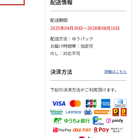
配送情報
配送期間
トマグ
コーデュロイ生地ラ
八角形ステンレスマ
マスコット付箸・箸
2025年04月30日～2028年08月10日
ポムプ
ンチバッグ ハロー
グボトル 500ml リ
置きセット 21cm 干
4
キティ KCOB2
ラックマ リラッ
…
支箸 ポムポムプ
…
配送方法
ゆうパック
お届け時間帯
指定可
2,200円
4,510円
1,320円
のし
対応不可
)
(送料別・税込)
(送料別・税込)
(送料別・税込)
決済方法
詳細はこちら
下記の決済方法がご利用頂けます。