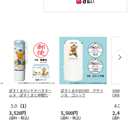
ぽすくまのシヤチハタネー
ぽすくまの日付印 デザイ
SANRIO CHA
ム９ ぽすくまと仲間たち
ンＢ ゴシック
OKING-
（クリップ
…
5.0
（1）
4.0
（6）
3,520円
5,500円
2,400円
(送料・税込)
(送料・税込)
(送料別・税込