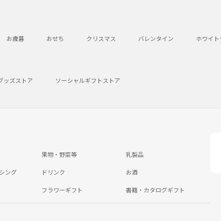
お歳暮
おせち
クリスマス
バレンタイン
ホワイト
グッズストア
ソーシャルギフトストア
果物・野菜等
乳製品
シング
ドリンク
お酒
フラワーギフト
書籍・カタログギフト