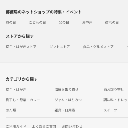
郵便局のネットショップの特集・イベント
母の日
こどもの日
父の日
お中元
敬老の日
ストアから探す
切手・はがきストア
ギフトストア
食品・グルメストア
カテゴリから探す
切手・はがき
海鮮お取り寄せ
肉お取り寄せ
梅干し・惣菜・カレー
ジャム・はちみつ
調味料・ドレッ
めん類
雑貨・日用品
スイーツ
ご利用ガイド
よくあるご質問
お問い合わせ