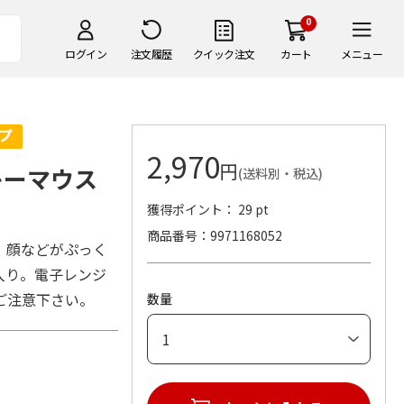
0
ログイン
注文履歴
クイック注文
カート
メニュー
2,970
円
キーマウス
(送料別・税込)
獲得ポイント： 29 pt
商品番号
9971168052
。顔などがぷっく
入り。電子レンジ
ご注意下さい。
数量