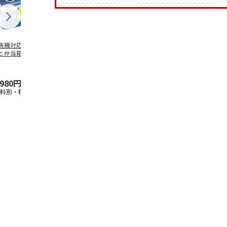
洗機対応 2段ふわ
抗菌食洗機対応 ふ
マスコット入りドリ
陶器ダイカッ
と弁当箱 パペッ
わっと弁当箱 530ml
ンクボトル ハロー
カップ ポム
スンスン PFLW
…
水森亜土 PF
…
キティ PSPR5MC
リン CHMGD
,980円
1,760円
3,300円
2,970円
送料別・税込)
(送料別・税込)
(送料別・税込)
(送料別・税込