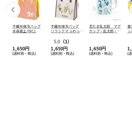
不織布保冷バッグ
不織布保冷バッグ
忍たま乱太郎 マグ
食
水森亜土 FBC1
リラックマ ふわっ
カップ・乱太郎・き
っ
と風船 FBC1
り丸・しんべヱ・山
ト
5.0
（1）
田伝
…
1,650円
1,650円
1,650円
1
(送料別・税込)
(送料別・税込)
(送料別・税込)
(