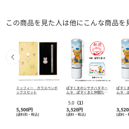
この商品を見た人は他にこんな商品を
ミッフィー ガラスペンボ
ぽすくまのシヤチハタネー
ぽすく
ックスセット
ム９ ぽすくまと仲間たち
ム９ 
（クリップ
…
（クリ
5.0
（1）
5,500円
3,520円
3,52
(送料別・税込)
(送料・税込)
(送料・