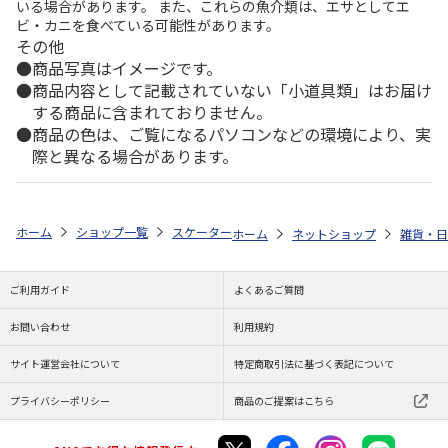
いる場合があります。 また、これらの魚介類は、エサとしてエ
ビ・カニを食べている可能性があります。
その他
商品写真はイメージです。
商品内容として記載されていない「小道具類」はお届け
する商品に含まれておりません。
商品の色は、ご覧になるパソコンなどの環境により、実
際と異なる場合があります。
ホーム
ショップ一覧
スケーター
六角ブローボトル 350ml miffy PDH
ホーム
ネットショップ
雑貨・日
ご利用ガイド
よくあるご質問
お問い合わせ
利用規約
サイト運営会社について
特定商取引法に基づく表記について
プライバシーポリシー
商品のご提案はこちら