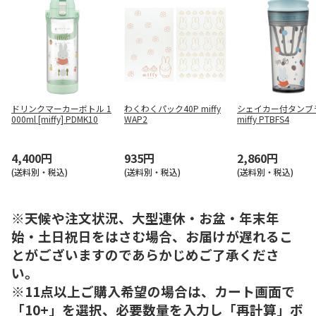
ドリンクマーカーボトル 1
わくわくパック40P miffy
シェイカー付タンブ
000ml [miffy] PDMK10
WAP2
miffy PTBFS4
4,400円
935円
2,860円
(送料別・税込)
(送料別・税込)
(送料別・税込)
※天候や注文状況、大型連休・お盆・年末年
始・土日祝日をはさむ場合、お届けが遅れるこ
とがございますのであらかじめご了承くださ
い。
※11点以上ご購入希望の場合は、カート画面で
「10+」を選択、必要数量を入力し「再計算」ボ