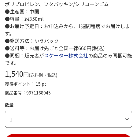
ポリプロピレン、フタパッキン/シリコーンゴム
●生産国：中国
●容量：約350ml
●お届け予定日：お申込みから、1週間程度でお届けしま
す。
●発送方法：ゆうパック
●送料等：お届け先ごと全国一律660円(税込)
●同梱：販売者が
スケーター株式会社
の商品のみ同梱可能
です。
1,540
円
(送料別・税込)
獲得ポイント： 15 pt
商品番号
9971168045
数量
1