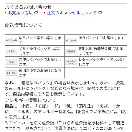
よくあるお問い合わせ
お支払い方法
注文のキャンセルについて
配送情報について
ゆうパック等でお届けしま
ゆうパケットでお届けします
す
チルドゆうパックでお届け
定形外郵便(簡易書留)でお届
します
けします
冷凍ゆうパックでお届けし
レターパックライトでお届け
ます。
します
佐川急便でのお届けとなり
ます
なお、「普通ゆうパック」の場合は表示しません。また、「夏期
のみチルドゆうパック」などとなる場合は、記号での表示はせ
ず、商品内容欄にその旨を表示しています。
アレルギー情報について
商品に「小麦」「そば」「卵」「乳」「落花生」「えび」「か
に」「くるみ」のアレルギー特定8品目を含んでいる場合に品目名
を表示します。
※エビ・カニを除く魚介類（これらの魚介類を原材料として製造
された加工品も含む）は、漁獲漁法によりエビ・カニが混じって