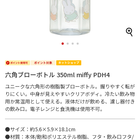
1
2
3
4
六角ブローボトル 350ml miffy PDH4
ユニークな六角形の樹脂製ブローボトル。握りやすく転が
りにくい。中身が見えやすいクリアボディ。冷たい飲み物
用か常温用として使える。液体だけが飲める、濾し器付き
の飲み口。電子レンジと食洗機は使用不可。
●サイズ：約5.6×5.9×18.1cm
●材質：本体/飽和ポリエステル樹脂、フタ・飲み口フタ/