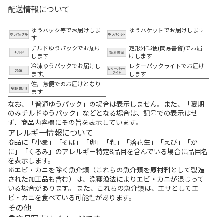
配送情報について
ゆうパック等でお届けしま
ゆうパケットでお届けします
す
チルドゆうパックでお届け
定形外郵便(簡易書留)でお届
します
けします
冷凍ゆうパックでお届けし
レターパックライトでお届け
ます。
します
佐川急便でのお届けとなり
ます
なお、「普通ゆうパック」の場合は表示しません。また、「夏期
のみチルドゆうパック」などとなる場合は、記号での表示はせ
ず、商品内容欄にその旨を表示しています。
アレルギー情報について
商品に「小麦」「そば」「卵」「乳」「落花生」「えび」「か
に」「くるみ」のアレルギー特定8品目を含んでいる場合に品目名
を表示します。
※エビ・カニを除く魚介類（これらの魚介類を原材料として製造
された加工品も含む）は、漁獲漁法によりエビ・カニが混じって
いる場合があります。 また、これらの魚介類は、エサとしてエ
ビ・カニを食べている可能性があります。
その他