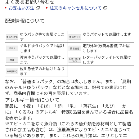
よくあるお問い合わせ
お支払い方法
注文のキャンセルについて
配送情報について
ゆうパック等でお届けしま
ゆうパケットでお届けします
す
チルドゆうパックでお届け
定形外郵便(簡易書留)でお届
します
けします
冷凍ゆうパックでお届けし
レターパックライトでお届け
ます。
します
佐川急便でのお届けとなり
ます
なお、「普通ゆうパック」の場合は表示しません。また、「夏期
のみチルドゆうパック」などとなる場合は、記号での表示はせ
ず、商品内容欄にその旨を表示しています。
アレルギー情報について
商品に「小麦」「そば」「卵」「乳」「落花生」「えび」「か
に」「くるみ」のアレルギー特定8品目を含んでいる場合に品目名
を表示します。
※エビ・カニを除く魚介類（これらの魚介類を原材料として製造
された加工品も含む）は、漁獲漁法によりエビ・カニが混じって
いる場合があります。 また、これらの魚介類は、エサとしてエ