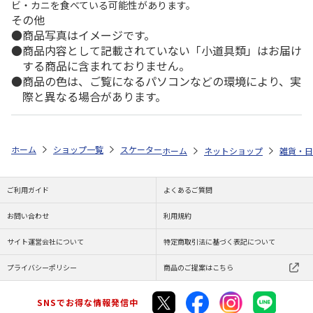
ビ・カニを食べている可能性があります。
その他
商品写真はイメージです。
商品内容として記載されていない「小道具類」はお届け
する商品に含まれておりません。
商品の色は、ご覧になるパソコンなどの環境により、実
際と異なる場合があります。
ホーム
ショップ一覧
スケーター
キルティング生地ランチバッグ ピータ
ホーム
ネットショップ
雑貨・日
ご利用ガイド
よくあるご質問
お問い合わせ
利用規約
サイト運営会社について
特定商取引法に基づく表記について
プライバシーポリシー
商品のご提案はこちら
SNSでお得な情報発信中