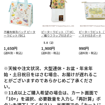
不織布保冷バッグ ピータ
ピーターラビット（ＴＭ）
ピーターラビット（
ーラビット FBC1
／織りフラップ付きポシェ
／マチ付きポーチ
ット
5.0
（2）
1,650円
1,900円
990円
(送料別・税込)
(送料別・税込)
(送料別・税込)
※天候や注文状況、大型連休・お盆・年末年
始・土日祝日をはさむ場合、お届けが遅れるこ
とがございますのであらかじめご了承くださ
い。
※11点以上ご購入希望の場合は、カート画面で
「10+」を選択、必要数量を入力し「再計算」ボ
タンを押下してください。当画面での「カートに