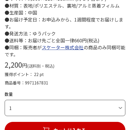
●材質：表地/ポリエステル、裏地/アルミ蒸着フィルム
●生産国：中国
●お届け予定日：お申込みから、1週間程度でお届けしま
す。
●発送方法：ゆうパック
●送料等：お届け先ごと全国一律660円(税込)
●同梱：販売者が
スケーター株式会社
の商品のみ同梱可能
です。
2,200
円
(送料別・税込)
獲得ポイント： 22 pt
商品番号
9971167831
数量
1