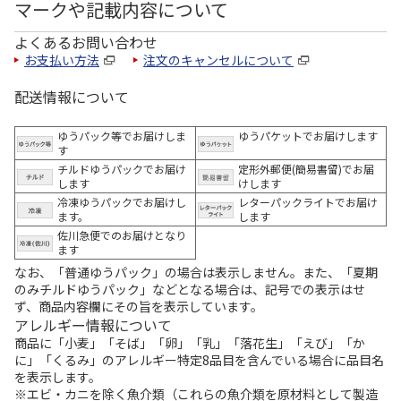
マークや記載内容について
よくあるお問い合わせ
お支払い方法
注文のキャンセルについて
配送情報について
ゆうパック等でお届けしま
ゆうパケットでお届けします
す
チルドゆうパックでお届け
定形外郵便(簡易書留)でお届
します
けします
冷凍ゆうパックでお届けし
レターパックライトでお届け
ます。
します
佐川急便でのお届けとなり
ます
なお、「普通ゆうパック」の場合は表示しません。また、「夏期
のみチルドゆうパック」などとなる場合は、記号での表示はせ
ず、商品内容欄にその旨を表示しています。
アレルギー情報について
商品に「小麦」「そば」「卵」「乳」「落花生」「えび」「か
に」「くるみ」のアレルギー特定8品目を含んでいる場合に品目名
を表示します。
※エビ・カニを除く魚介類（これらの魚介類を原材料として製造