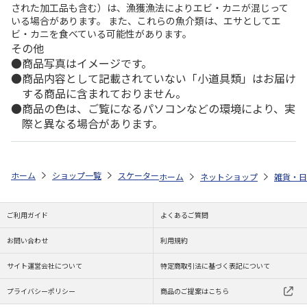
された加工品も含む）は、漁獲漁法によりエビ・カニが混じって
いる場合があります。 また、これらの魚介類は、エサとしてエ
ビ・カニを食べている可能性があります。
その他
商品写真はイメージです。
商品内容として記載されていない「小道具類」はお届け
する商品に含まれておりません。
商品の色は、ご覧になるパソコンなどの環境により、実
際と異なる場合があります。
ホーム
ショップ一覧
スケーター
サウナハット M くまのプーさん BSH
ホーム
ネットショップ
雑貨・日
ご利用ガイド
よくあるご質問
お問い合わせ
利用規約
サイト運営会社について
特定商取引法に基づく表記について
プライバシーポリシー
商品のご提案はこちら