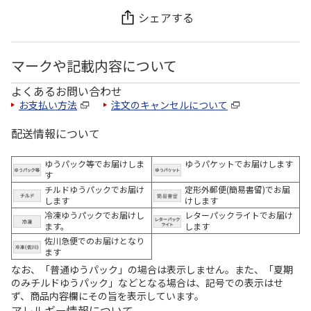
シェアする
マークや記載内容について
よくあるお問い合わせ
お支払い方法
注文のキャンセルについて
配送情報について
ゆうパック等でお届けしま
ゆうパケットでお届けします
す
チルドゆうパックでお届け
定形外郵便(簡易書留)でお届
します
けします
冷凍ゆうパックでお届けし
レターパックライトでお届け
ます。
します
佐川急便でのお届けとなり
ます
なお、「普通ゆうパック」の場合は表示しません。また、「夏期
のみチルドゆうパック」などとなる場合は、記号での表示はせ
ず、商品内容欄にその旨を表示しています。
アレルギー情報について