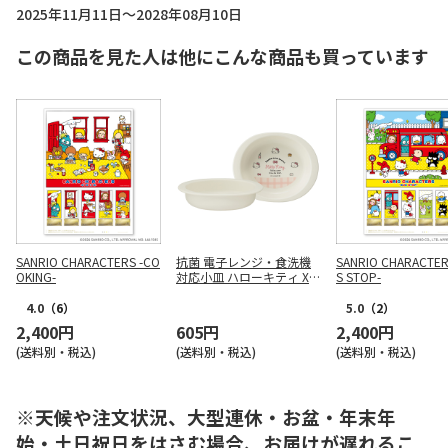
2025年11月11日～2028年08月10日
この商品を見た人は他にこんな商品も買っています
SANRIO CHARACTERS -CO
抗菌 電子レンジ・食洗機
SANRIO CHARACTER
OKING-
対応小皿 ハローキティ XP
S STOP-
25G
4.0
（6）
5.0
（2）
2,400円
605円
2,400円
(送料別・税込)
(送料別・税込)
(送料別・税込)
※天候や注文状況、大型連休・お盆・年末年
始・土日祝日をはさむ場合、お届けが遅れるこ