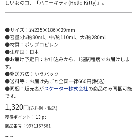
しい女のコ、「ハローキティ(Hello Kitty)」。
●サイズ：約235×186×29mm
●容量:小/約80ml、中/約110ml、大/約280ml
●材質：ポリプロピレン
●生産国：日本
●お届け予定日：お申込みから、1週間程度でお届けしま
す。
●発送方法：ゆうパック
●送料等：お届け先ごと全国一律660円(税込)
●同梱：販売者が
スケーター株式会社
の商品のみ同梱可能
です。
1,320
円
(送料別・税込)
獲得ポイント： 13 pt
商品番号
9971167661