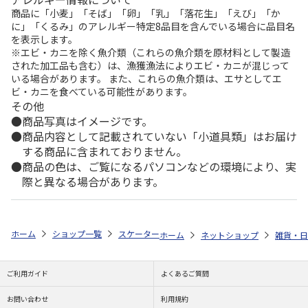
商品に「小麦」「そば」「卵」「乳」「落花生」「えび」「か
に」「くるみ」のアレルギー特定8品目を含んでいる場合に品目名
を表示します。
※エビ・カニを除く魚介類（これらの魚介類を原材料として製造
された加工品も含む）は、漁獲漁法によりエビ・カニが混じって
いる場合があります。 また、これらの魚介類は、エサとしてエ
ビ・カニを食べている可能性があります。
その他
商品写真はイメージです。
商品内容として記載されていない「小道具類」はお届け
する商品に含まれておりません。
商品の色は、ご覧になるパソコンなどの環境により、実
際と異なる場合があります。
ホーム
ショップ一覧
スケーター
抗菌 電子レンジ・食洗機対応ランチ皿
ホーム
ネットショップ
雑貨・日
ご利用ガイド
よくあるご質問
お問い合わせ
利用規約