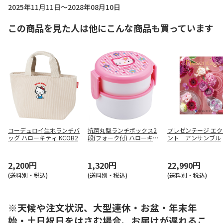
2025年11月11日～2028年08月10日
この商品を見た人は他にこんな商品も買っています
コーデュロイ生地ランチバ
抗菌丸型ランチボックス2
プレゼンテージ エ
ッグ ハローキティ KCOB2
段(フォーク付) ハローキテ
ント アンサンブル
ィ カオハナ ONWR1AG
2,200円
1,320円
22,990円
(送料別・税込)
(送料別・税込)
(送料別・税込)
※天候や注文状況、大型連休・お盆・年末年
始・土日祝日をはさむ場合、お届けが遅れるこ