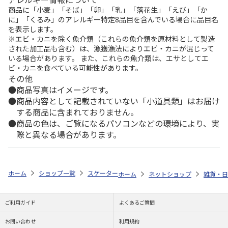
商品に「小麦」「そば」「卵」「乳」「落花生」「えび」「か
に」「くるみ」のアレルギー特定8品目を含んでいる場合に品目名
を表示します。
※エビ・カニを除く魚介類（これらの魚介類を原材料として製造
された加工品も含む）は、漁獲漁法によりエビ・カニが混じって
いる場合があります。 また、これらの魚介類は、エサとしてエ
ビ・カニを食べている可能性があります。
その他
商品写真はイメージです。
商品内容として記載されていない「小道具類」はお届け
する商品に含まれておりません。
商品の色は、ご覧になるパソコンなどの環境により、実
際と異なる場合があります。
ホーム
ショップ一覧
スケーター
抗菌 電子レンジ・食洗機対応小鉢 ハ
ホーム
ネットショップ
雑貨・日
ご利用ガイド
よくあるご質問
お問い合わせ
利用規約