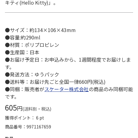
キティ(Hello Kitty)」。
●サイズ：約134×106×43mm
●容量:約290ml
●材質：ポリプロピレン
●生産国：日本
●お届け予定日：お申込みから、1週間程度でお届けしま
す。
●発送方法：ゆうパック
●送料等：お届け先ごと全国一律660円(税込)
●同梱：販売者が
スケーター株式会社
の商品のみ同梱可能
です。
605
円
(送料別・税込)
獲得ポイント： 6 pt
商品番号
9971167659