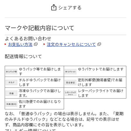
シェアする
マークや記載内容について
よくあるお問い合わせ
お支払い方法
注文のキャンセルについて
配送情報について
ゆうパック等でお届けしま
ゆうパケットでお届けします
す
チルドゆうパックでお届け
定形外郵便(簡易書留)でお届
します
けします
冷凍ゆうパックでお届けし
レターパックライトでお届け
ます。
します
佐川急便でのお届けとなり
ます
なお、「普通ゆうパック」の場合は表示しません。また、「夏期
のみチルドゆうパック」などとなる場合は、記号での表示はせ
ず、商品内容欄にその旨を表示しています。
アレルギー情報について