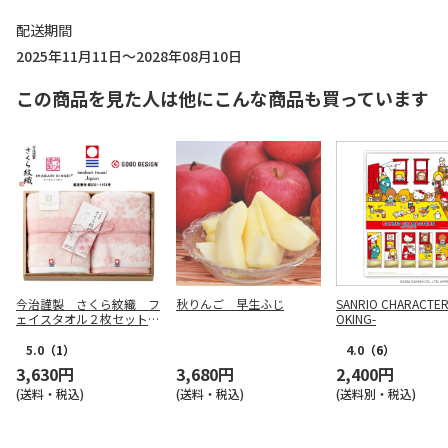
配送期間
2025年11月11日～2028年08月10日
この商品を見た人は他にこんな商品も買っています
今治謹製 さくら紋織 フ
秋りんご 早生ふじ
SANRIO CHARACTER
ェイスタオル２枚セット
OKING-
【慶事用】
5.0
（1）
4.0
（6）
3,630円
3,680円
2,400円
(送料・税込)
(送料・税込)
(送料別・税込)