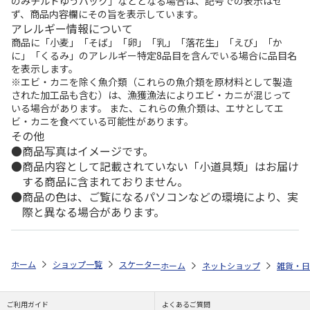
のみチルドゆうパック」などとなる場合は、記号での表示はせ
ず、商品内容欄にその旨を表示しています。
アレルギー情報について
商品に「小麦」「そば」「卵」「乳」「落花生」「えび」「か
に」「くるみ」のアレルギー特定8品目を含んでいる場合に品目名
を表示します。
※エビ・カニを除く魚介類（これらの魚介類を原材料として製造
された加工品も含む）は、漁獲漁法によりエビ・カニが混じって
いる場合があります。 また、これらの魚介類は、エサとしてエ
ビ・カニを食べている可能性があります。
その他
商品写真はイメージです。
商品内容として記載されていない「小道具類」はお届け
する商品に含まれておりません。
商品の色は、ご覧になるパソコンなどの環境により、実
際と異なる場合があります。
ホーム
ショップ一覧
スケーター
抗菌 電子レンジ・食洗機対応ハンドル
ホーム
ネットショップ
雑貨・日
ご利用ガイド
よくあるご質問