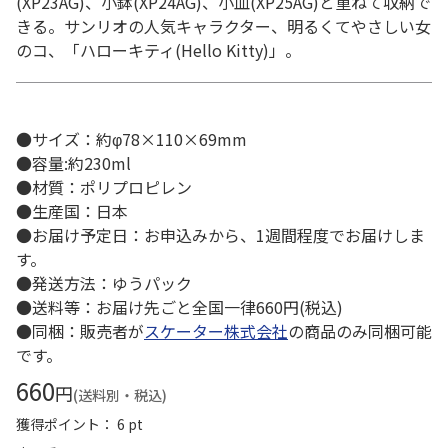
(XP23AG)、小鉢(XP24AG)、小皿(XP25AG)と重ねて収納で
きる。サンリオの人気キャラクター、明るくてやさしい女
のコ、「ハローキティ(Hello Kitty)」。
●サイズ：約φ78×110×69mm
●容量:約230ml
●材質：ポリプロピレン
●生産国：日本
●お届け予定日：お申込みから、1週間程度でお届けしま
す。
●発送方法：ゆうパック
●送料等：お届け先ごと全国一律660円(税込)
●同梱：販売者が
スケーター株式会社
の商品のみ同梱可能
です。
660
円
(送料別・税込)
獲得ポイント： 6 pt