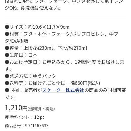
段は約1.4杯。フタ、フォーク、中ブタを外して電子レン
ジOK。食洗機は使えない。
●サイズ：約10.6×11.7×9cm
●材質：フタ・本体・フォーク/ポリプロピレン、中ブ
タ/EVA樹脂
●容量：上段/約230ml、下段/約270ml
●生産国：日本
●お届け予定日：お申込みから、1週間程度でお届けしま
す。
●発送方法：ゆうパック
●送料等：お届け先ごと全国一律660円(税込)
●同梱：販売者が
スケーター株式会社
の商品のみ同梱可能
です。
1,210
円
(送料別・税込)
獲得ポイント： 12 pt
商品番号
9971167633