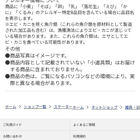
商品に「小麦」「そば」「卵」「乳」「落花生」「えび」「か
に」「くるみ」のアレルギー特定8品目を含んでいる場合に品目名
を表示します。
※エビ・カニを除く魚介類（これらの魚介類を原材料として製造
された加工品も含む）は、漁獲漁法によりエビ・カニが混じって
いる場合があります。 また、これらの魚介類は、エサとしてエ
ビ・カニを食べている可能性があります。
その他
商品写真はイメージです。
商品内容として記載されていない「小道具類」はお届け
する商品に含まれておりません。
商品の色は、ご覧になるパソコンなどの環境により、実
際と異なる場合があります。
ホーム
ショップ一覧
スケーター
抗菌丸型ランチボックス2段(フォーク付)
ホーム
ネットショップ
雑貨・日
ご利用ガイド
よくあるご質問
お問い合わせ
利用規約