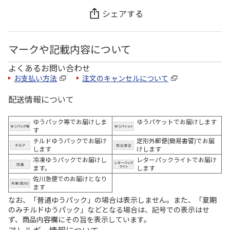
シェアする
マークや記載内容について
よくあるお問い合わせ
お支払い方法
注文のキャンセルについて
配送情報について
ゆうパック等でお届けしま
ゆうパケットでお届けします
す
チルドゆうパックでお届け
定形外郵便(簡易書留)でお届
します
けします
冷凍ゆうパックでお届けし
レターパックライトでお届け
ます。
します
佐川急便でのお届けとなり
ます
なお、「普通ゆうパック」の場合は表示しません。また、「夏期
のみチルドゆうパック」などとなる場合は、記号での表示はせ
ず、商品内容欄にその旨を表示しています。
アレルギー情報について