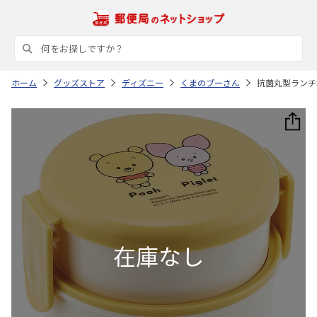
ホーム
グッズストア
ディズニー
くまのプーさん
抗菌丸型ランチボ