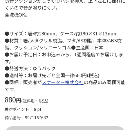
防音クッションがしっかりハシを押え、上下左右に揺れに
くいので音が鳴りにくい。
食洗機OK。
●サイズ：箸/約180mm、ケース/約190×31×13mm
●材質：箸/メタクリル樹脂、フタ/AS樹脂、本体/ABS樹
脂、クッション/シリコーンゴム●生産国：日本
●お届け予定日：お申込みから、1週間程度でお届けしま
す。
●発送方法：ゆうパック
●送料等：お届け先ごと全国一律660円(税込)
●同梱：販売者が
スケーター株式会社
の商品のみ同梱可能
です。
880
円
(送料別・税込)
獲得ポイント： 8 pt
商品番号
9971167632