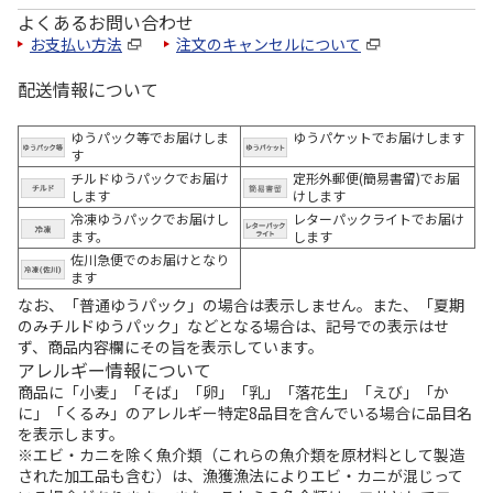
よくあるお問い合わせ
お支払い方法
注文のキャンセルについて
配送情報について
ゆうパック等でお届けしま
ゆうパケットでお届けします
す
チルドゆうパックでお届け
定形外郵便(簡易書留)でお届
します
けします
冷凍ゆうパックでお届けし
レターパックライトでお届け
ます。
します
佐川急便でのお届けとなり
ます
なお、「普通ゆうパック」の場合は表示しません。また、「夏期
のみチルドゆうパック」などとなる場合は、記号での表示はせ
ず、商品内容欄にその旨を表示しています。
アレルギー情報について
商品に「小麦」「そば」「卵」「乳」「落花生」「えび」「か
に」「くるみ」のアレルギー特定8品目を含んでいる場合に品目名
を表示します。
※エビ・カニを除く魚介類（これらの魚介類を原材料として製造
された加工品も含む）は、漁獲漁法によりエビ・カニが混じって