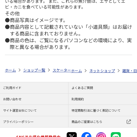
いる場合があります。 また、これらの魚介類は、エサとしてエ
ビ・カニを食べている可能性があります。
その他
商品写真はイメージです。
商品内容として記載されていない「小道具類」はお届け
する商品に含まれておりません。
商品の色は、ご覧になるパソコンなどの環境により、実
際と異なる場合があります。
ホーム
ショップ一覧
スケーター
抗菌音のならない箸・箸箱セット 箸18c
ホーム
ネットショップ
雑貨・日
ご利用ガイド
よくあるご質問
お問い合わせ
利用規約
サイト運営会社について
特定商取引法に基づく表記について
プライバシーポリシー
商品のご提案はこちら
SNSでお得な情報発信中