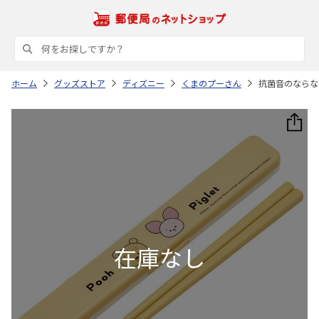
ホーム
グッズストア
ディズニー
くまのプーさん
抗菌音のならない箸