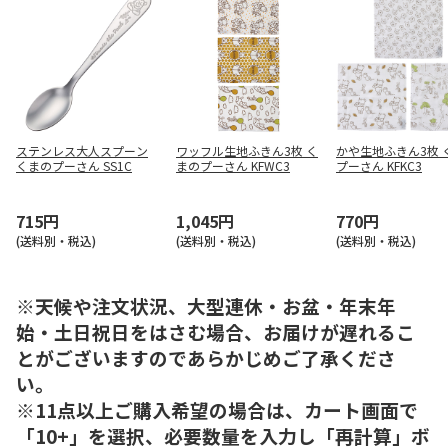
ステンレス大人スプーン
ワッフル生地ふきん3枚 く
かや生地ふきん3枚 
くまのプーさん SS1C
まのプーさん KFWC3
プーさん KFKC3
715円
1,045円
770円
(送料別・税込)
(送料別・税込)
(送料別・税込)
※天候や注文状況、大型連休・お盆・年末年
始・土日祝日をはさむ場合、お届けが遅れるこ
とがございますのであらかじめご了承くださ
い。
※11点以上ご購入希望の場合は、カート画面で
「10+」を選択、必要数量を入力し「再計算」ボ