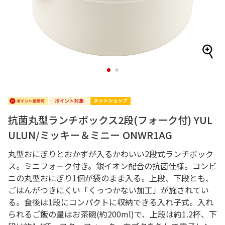
1
2
抗菌丸型ランチボックス2段(フォーク付) YUL
ULUN/ミッキー＆ミニー ONWR1AG
丸型おにぎりとおかずが入るかわいい2段式ランチボック
ス。ミニフォーク付き。銀イオン配合の抗菌仕様。コンビ
ニの丸型おにぎり1個が袋のまま入る。上段、下段とも、
ごはんがつきにくい「くっつかない加工」が施されてい
る。食後は1段にコンパクトに収納できる入れ子式。入れ
られるご飯の量はお茶碗(約200ml)で、上段は約1.2杯、下