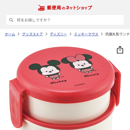
ホーム
グッズストア
ディズニー
ミッキーマウス
抗菌丸型ランチボ