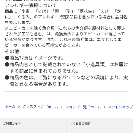
アレルギー情報について
商品に「小麦」「そば」「卵」「乳」「落花生」「えび」「か
に」「くるみ」のアレルギー特定8品目を含んでいる場合に品目名
を表示します。
※エビ・カニを除く魚介類（これらの魚介類を原材料として製造
された加工品も含む）は、漁獲漁法によりエビ・カニが混じって
いる場合があります。 また、これらの魚介類は、エサとしてエ
ビ・カニを食べている可能性があります。
その他
商品写真はイメージです。
商品内容として記載されていない「小道具類」はお届け
する商品に含まれておりません。
商品の色は、ご覧になるパソコンなどの環境により、実
際と異なる場合があります。
ホーム
グッズストア
ディズニー
ミニーマウス
抗菌丸型ランチボック
ホーム
ショップ一覧
ホーム
スケーター
ネットショップ
抗菌丸型
ご利用ガイド
よくあるご質問