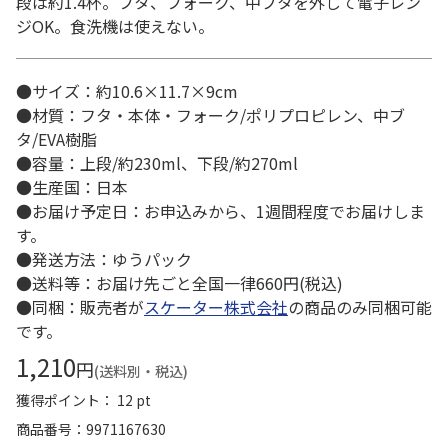
段は約1.4杯。フタ、フォーク、中ブタを外して電子レン
ジOK。食洗機は使えない。
●サイズ：約10.6×11.7×9cm
●材質：フタ・本体・フォーク/ポリプロピレン、中ブ
タ/EVA樹脂
●容量：上段/約230ml、下段/約270ml
●生産国：日本
●お届け予定日：お申込みから、1週間程度でお届けしま
す。
●発送方法：ゆうパック
●送料等：お届け先ごと全国一律660円(税込)
●同梱：販売者が
スケーター株式会社
の商品のみ同梱可能
です。
1,210
円
(送料別・税込)
獲得ポイント： 12 pt
商品番号
9971167630