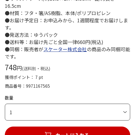
16.5cm
●材質：フタ・箸/AS樹脂、本体/ポリプロピレン
●お届け予定日：お申込みから、1週間程度でお届けしま
す。
●発送方法：ゆうパック
●送料等：お届け先ごと全国一律660円(税込)
●同梱：販売者が
スケーター株式会社
の商品のみ同梱可能
です。
748
円
(送料別・税込)
獲得ポイント： 7 pt
商品番号
9971167565
数量
1