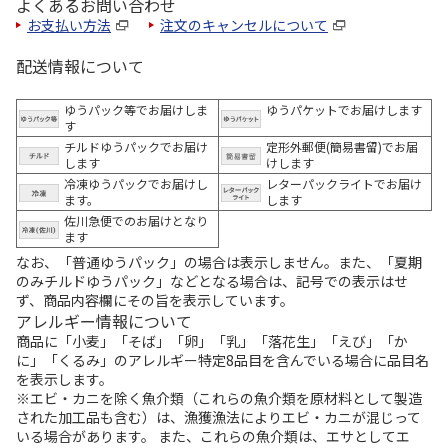
よくあるお問い合わせ
お支払い方法
注文のキャンセルについて
配送情報について
ゆうパック等でお届けしま
ゆうパケットでお届けします
す
チルドゆうパックでお届け
定形外郵便(簡易書留)でお届
します
けします
冷凍ゆうパックでお届けし
レターパックライトでお届け
ます。
します
佐川急便でのお届けとなり
ます
なお、「普通ゆうパック」の場合は表示しません。また、「夏期
のみチルドゆうパック」などとなる場合は、記号での表示はせ
ず、商品内容欄にその旨を表示しています。
アレルギー情報について
商品に「小麦」「そば」「卵」「乳」「落花生」「えび」「か
に」「くるみ」のアレルギー特定8品目を含んでいる場合に品目名
を表示します。
※エビ・カニを除く魚介類（これらの魚介類を原材料として製造
された加工品も含む）は、漁獲漁法によりエビ・カニが混じって
いる場合があります。 また、これらの魚介類は、エサとしてエ