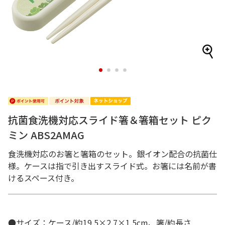
1
2
3
4
抗菌食洗機対応スライド箸＆箸箱セット ピク
ミン ABS2AMAG
食洗機対応のお箸と箸箱のセット。銀イオン配合の抗菌仕
様。ケースは指で引き出すスライド式。お箸には名前が書
けるスペース付き。
●サイズ：ケース/約19.5×2.7×1.5cm、箸/約長さ