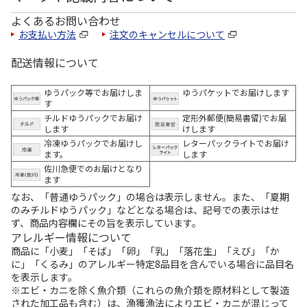
よくあるお問い合わせ
お支払い方法
注文のキャンセルについて
配送情報について
ゆうパック等でお届けしま
ゆうパケットでお届けします
す
チルドゆうパックでお届け
定形外郵便(簡易書留)でお届
します
けします
冷凍ゆうパックでお届けし
レターパックライトでお届け
ます。
します
佐川急便でのお届けとなり
ます
なお、「普通ゆうパック」の場合は表示しません。また、「夏期
のみチルドゆうパック」などとなる場合は、記号での表示はせ
ず、商品内容欄にその旨を表示しています。
アレルギー情報について
商品に「小麦」「そば」「卵」「乳」「落花生」「えび」「か
に」「くるみ」のアレルギー特定8品目を含んでいる場合に品目名
を表示します。
※エビ・カニを除く魚介類（これらの魚介類を原材料として製造
された加工品も含む）は、漁獲漁法によりエビ・カニが混じって