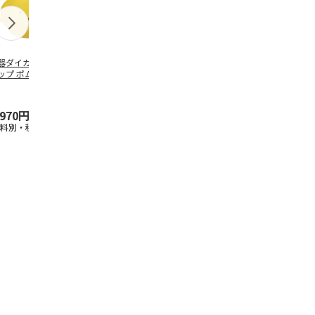
器ダイカットマグ
抗菌食洗機対応 ふ
ふわっとフタタイト
マスコット入
ップ ポムポムプ
わっと弁当箱 530ml
ランチボックス角型
ンクボトル 
ン CHMGD4
水森亜土 PF
…
パペットスンスン
キティ PSPR
R
…
,970円
1,760円
1,485円
3,300円
送料別・税込)
(送料別・税込)
(送料別・税込)
(送料別・税込