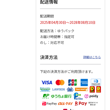
配送情報
配送期間
りドリ
コーデュロイ生地ラ
マスコット付箸・箸
八角形ステンレスマ
2025年04月30日～2028年08月10日
ハロー
ンチバッグ ハロー
置きセット 21cm 干
グボトル 500ml リ
5MC
キティ KCOB2
支箸 ポムポムプ
…
ラックマ リラッ
…
配送方法
ゆうパック
お届け時間帯
指定可
2,200円
1,320円
4,510円
のし
対応不可
)
(送料別・税込)
(送料別・税込)
(送料別・税込)
決済方法
詳細はこちら
下記の決済方法がご利用頂けます。