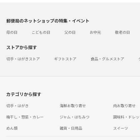
郵便局のネットショップの特集・イベント
母の日
こどもの日
父の日
お中元
敬老の日
ストアから探す
切手・はがきストア
ギフトストア
食品・グルメストア
カテゴリから探す
切手・はがき
海鮮お取り寄せ
肉お取り寄せ
梅干し・惣菜・カレー
ジャム・はちみつ
調味料・ドレッ
めん類
雑貨・日用品
スイーツ