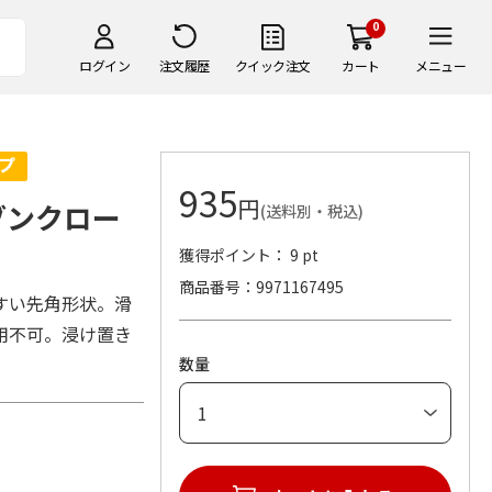
0
ログイン
注文履歴
クイック注文
カート
メニュー
935
円
レイブンクロー
(送料別・税込)
獲得ポイント： 9 pt
商品番号
9971167495
すい先角形状。滑
用不可。浸け置き
数量