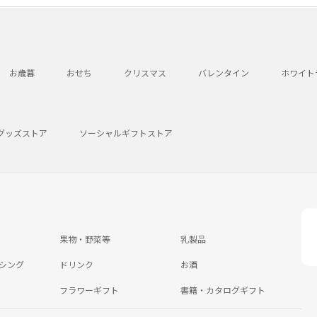
お歳暮
おせち
クリスマス
バレンタイン
ホワイト
グッズストア
ソーシャルギフトストア
果物・野菜等
乳製品
シング
ドリンク
お酒
フラワーギフト
書籍・カタログギフト