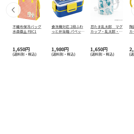
不織布保冷バッグ
食洗機対応 2段ふわ
忍たま乱太郎 マグ
陶
水森亜土 FBC1
っと弁当箱 パペッ
カップ・乱太郎・き
カ
トスンスン PFLW
…
り丸・しんべヱ・山
リ
田伝
…
1,650円
1,980円
1,650円
2
(送料別・税込)
(送料別・税込)
(送料別・税込)
(