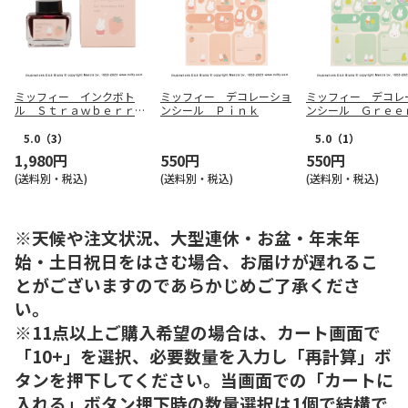
ミッフィー インクボト
ミッフィー デコレーショ
ミッフィー デコレ
ル Ｓｔｒａｗｂｅｒｒ
ンシール Ｐｉｎｋ
ンシール Ｇｒｅｅ
ｙ Ｐｉｎｋ
5.0
（3）
5.0
（1）
1,980円
550円
550円
(送料別・税込)
(送料別・税込)
(送料別・税込)
※天候や注文状況、大型連休・お盆・年末年
始・土日祝日をはさむ場合、お届けが遅れるこ
とがございますのであらかじめご了承くださ
い。
※11点以上ご購入希望の場合は、カート画面で
「10+」を選択、必要数量を入力し「再計算」ボ
タンを押下してください。当画面での「カートに
入れる」ボタン押下時の数量選択は1個で結構で