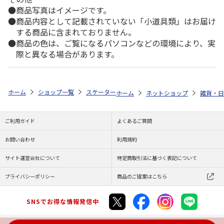
商品写真はイメージです。
商品内容として記載されていない「小道具類」はお届け
する商品に含まれておりません。
商品の色は、ご覧になるパソコンなどの環境により、実
際と異なる場合があります。
ホーム
ショップ一覧
スケーター
塗り箸 21cm miffy ブルー ANN4SQ
ホーム
ネットショップ
雑貨・日
ご利用ガイド
よくあるご質問
お問い合わせ
利用規約
サイト運営会社について
特定商取引法に基づく表記について
プライバシーポリシー
商品のご提案はこちら
SNSでお得な情報発信中