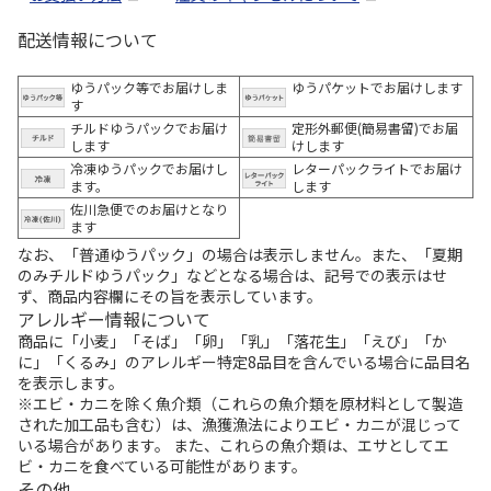
配送情報について
ゆうパック等でお届けしま
ゆうパケットでお届けします
す
チルドゆうパックでお届け
定形外郵便(簡易書留)でお届
します
けします
冷凍ゆうパックでお届けし
レターパックライトでお届け
ます。
します
佐川急便でのお届けとなり
ます
なお、「普通ゆうパック」の場合は表示しません。また、「夏期
のみチルドゆうパック」などとなる場合は、記号での表示はせ
ず、商品内容欄にその旨を表示しています。
アレルギー情報について
商品に「小麦」「そば」「卵」「乳」「落花生」「えび」「か
に」「くるみ」のアレルギー特定8品目を含んでいる場合に品目名
を表示します。
※エビ・カニを除く魚介類（これらの魚介類を原材料として製造
された加工品も含む）は、漁獲漁法によりエビ・カニが混じって
いる場合があります。 また、これらの魚介類は、エサとしてエ
ビ・カニを食べている可能性があります。
その他