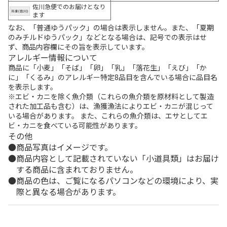
佐川急便でのお届けとなり
ます
なお、「普通ゆうパック」の場合は表示しません。また、「夏期
のみチルドゆうパック」などとなる場合は、記号での表示はせ
ず、商品内容欄にその旨を表示しています。
アレルギー情報について
商品に「小麦」「そば」「卵」「乳」「落花生」「えび」「か
に」「くるみ」のアレルギー特定8品目を含んでいる場合に品目名
を表示します。
※エビ・カニを除く魚介類（これらの魚介類を原材料として製造
された加工品も含む）は、漁獲漁法によりエビ・カニが混じって
いる場合があります。 また、これらの魚介類は、エサとしてエ
ビ・カニを食べている可能性があります。
その他
商品写真はイメージです。
商品内容として記載されていない「小道具類」はお届け
する商品に含まれておりません。
商品の色は、ご覧になるパソコンなどの環境により、実
際と異なる場合があります。