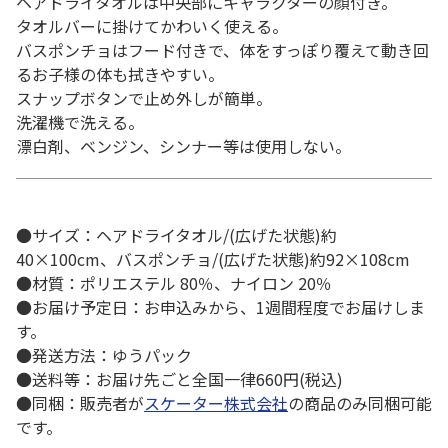
ヘアドライタオルは中央部にキャラクターの顔付き。
タオルバーに掛けてかわいく使える。
バスポンチョはフード付きで、体をすっぽり覆えて動き回
るお子様の体も拭きやすい。
スナップボタンで止め外しが簡単。
洗濯機で洗える。
漂白剤、ベンジン、シンナー等は使用しない。
●サイズ：ヘアドライタオル/(広げた状態)約
40×100cm、バスポンチョ/(広げた状態)約92×108cm
●材質：ポリエステル 80％、ナイロン 20％
●お届け予定日：お申込みから、1週間程度でお届けしま
す。
●発送方法：ゆうパック
●送料等：お届け先ごと全国一律660円(税込)
●同梱：販売者が
スケーター株式会社
の商品のみ同梱可能
です。