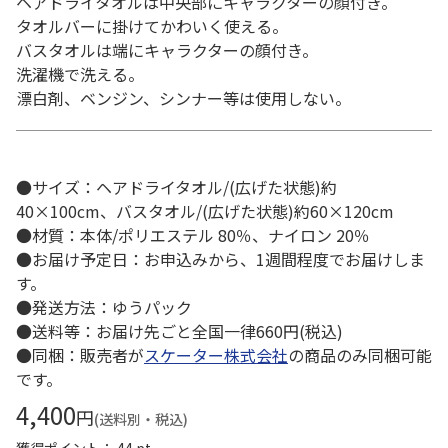
ヘアドライタオルは中央部にキャラクターの顔付き。
タオルバーに掛けてかわいく使える。
バスタオルは端にキャラクターの顔付き。
洗濯機で洗える。
漂白剤、ベンジン、シンナー等は使用しない。
●サイズ：ヘアドライタオル/(広げた状態)約
40×100cm、バスタオル/(広げた状態)約60×120cm
●材質：本体/ポリエステル 80％、ナイロン 20％
●お届け予定日：お申込みから、1週間程度でお届けしま
す。
●発送方法：ゆうパック
●送料等：お届け先ごと全国一律660円(税込)
●同梱：販売者が
スケーター株式会社
の商品のみ同梱可能
です。
4,400
円
(送料別・税込)