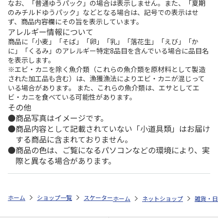
なお、「普通ゆうパック」の場合は表示しません。また、「夏期
のみチルドゆうパック」などとなる場合は、記号での表示はせ
ず、商品内容欄にその旨を表示しています。
アレルギー情報について
商品に「小麦」「そば」「卵」「乳」「落花生」「えび」「か
に」「くるみ」のアレルギー特定8品目を含んでいる場合に品目名
を表示します。
※エビ・カニを除く魚介類（これらの魚介類を原材料として製造
された加工品も含む）は、漁獲漁法によりエビ・カニが混じって
いる場合があります。 また、これらの魚介類は、エサとしてエ
ビ・カニを食べている可能性があります。
その他
商品写真はイメージです。
商品内容として記載されていない「小道具類」はお届け
する商品に含まれておりません。
商品の色は、ご覧になるパソコンなどの環境により、実
際と異なる場合があります。
ホーム
ショップ一覧
スケーター
吸水速乾 タオルギフトセット (ヘア
ホーム
ネットショップ
雑貨・日