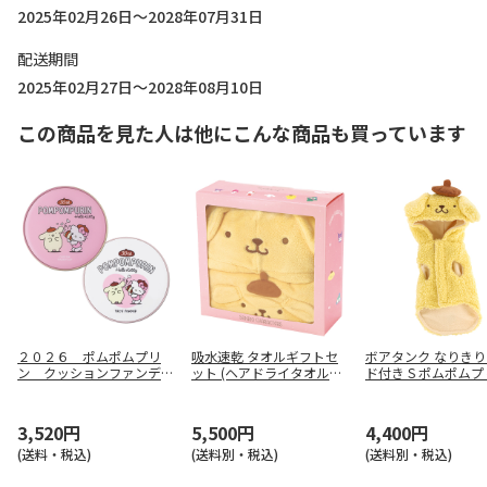
2025年02月26日～2028年07月31日
配送期間
2025年02月27日～2028年08月10日
この商品を見た人は他にこんな商品も買っています
２０２６ ポムポムプリ
吸水速乾 タオルギフトセ
ボアタンク なりき
ン クッションファンデ＆
ット (ヘアドライタオル・
ド付き S ポムポムプ
フェイスパウダーセット
バスポンチョ) ポムポムプ
TFB1
リン SET1086
3,520円
5,500円
4,400円
(送料・税込)
(送料別・税込)
(送料別・税込)