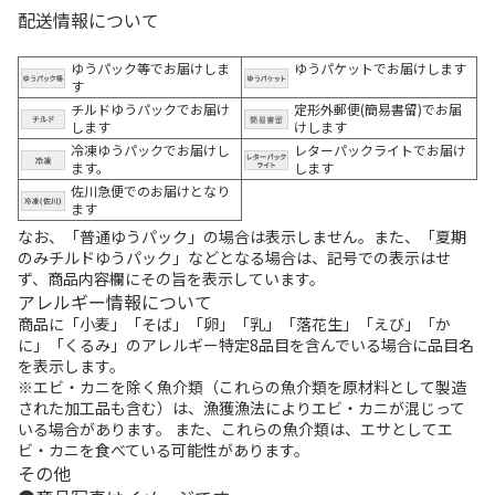
配送情報について
ゆうパック等でお届けしま
ゆうパケットでお届けします
す
チルドゆうパックでお届け
定形外郵便(簡易書留)でお届
します
けします
冷凍ゆうパックでお届けし
レターパックライトでお届け
ます。
します
佐川急便でのお届けとなり
ます
なお、「普通ゆうパック」の場合は表示しません。また、「夏期
のみチルドゆうパック」などとなる場合は、記号での表示はせ
ず、商品内容欄にその旨を表示しています。
アレルギー情報について
商品に「小麦」「そば」「卵」「乳」「落花生」「えび」「か
に」「くるみ」のアレルギー特定8品目を含んでいる場合に品目名
を表示します。
※エビ・カニを除く魚介類（これらの魚介類を原材料として製造
された加工品も含む）は、漁獲漁法によりエビ・カニが混じって
いる場合があります。 また、これらの魚介類は、エサとしてエ
ビ・カニを食べている可能性があります。
その他