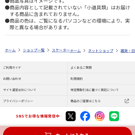
商品写真はイメージです。
商品内容として記載されていない「小道具類」はお届け
する商品に含まれておりません。
商品の色は、ご覧になるパソコンなどの環境により、実
際と異なる場合があります。
ホーム
ショップ一覧
スケーター
かや生地ふきん3枚 miffy KFKC3
ホーム
ネットショップ
雑貨・日
ご利用ガイド
よくあるご質問
お問い合わせ
利用規約
サイト運営会社について
特定商取引法に基づく表記について
プライバシーポリシー
商品のご提案はこちら
SNSでお得な情報発信中