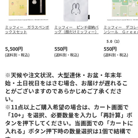
ミッフィー ガラスペンボ
ミッフィー ピンチ収納バ
ミッフィー デコレ
ックスセット
ッグ（顔だけミッフィー）
ンシール Ｇｒｅｅ
5.0
（1）
5,500円
550円
550円
(送料別・税込)
(送料別・税込)
(送料別・税込)
※天候や注文状況、大型連休・お盆・年末年
始・土日祝日をはさむ場合、お届けが遅れるこ
とがございますのであらかじめご了承くださ
い。
※11点以上ご購入希望の場合は、カート画面で
「10+」を選択、必要数量を入力し「再計算」ボ
タンを押下してください。当画面での「カートに
入れる」ボタン押下時の数量選択は1個で結構で