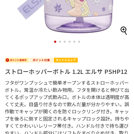
1
2
3
4
5
6
ストローホッパーボトル 1.2L エルサ PSHP12
フタがワンプッシュで簡単オープンするストローホッパー
ボトル。常温か冷たい飲み物用。フタを開けると伸びて出
てくるポップアップ式飲み口。ボトルの本体は透明度が高
くて丈夫。目盛り付きなので飲んだ量が分かりやすい。誤
作動でキャップが開くのを防ぐロックリング付き。キャッ
プを後ろに倒すと固定されるキャップロック設計。持ちや
すくてかわいいレリーフ帯付き。ハンドル付きで持ち運び
やすい。ハンドル部分にはソフトなすべり止め付き。取り