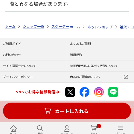
際と異なる場合があります。
ホーム
ショップ一覧
スケーター
ストローホッパーボトル 1.2L エルサ 
ホーム
ネットショップ
雑貨・日
ご利用ガイド
よくあるご質問
お問い合わせ
利用規約
サイト運営会社について
特定商取引法に基づく表記について
プライバシーポリシー
商品のご提案はこちら
SNSでお得な情報発信中
カートに入れる
Copyright (C) JAPAN POST Co.,Ltd. All Rights Reserved.
0