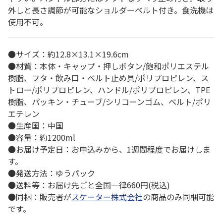
外しと長さ調節が可能なショルダーベルト付き。食洗機は
使用不可。
●サイズ：約12.8×13.1×19.6cm
●材質：本体・キャップ・押しボタン/飽和ポリエステル
樹脂、フタ・飲み口・ベルト止め具/ポリプロピレン、ス
トロー/ポリプロピレン、ハンドル/ポリプロピレン、TPE
樹脂、パッキン・チューブ/シリコーンゴム、ベルト/ポリ
エチレン
●生産国：中国
●容量：約1200ml
●お届け予定日：お申込みから、1週間程度でお届けしま
す。
●発送方法：ゆうパック
●送料等：お届け先ごと全国一律660円(税込)
●同梱：販売者が
スケーター株式会社
の商品のみ同梱可能
です。