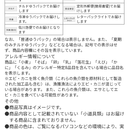
チルドゆうパックでお届け
定形外郵便(簡易書留)でお届
します
けします
冷凍ゆうパックでお届けし
レターパックライトでお届け
ます。
します
佐川急便でのお届けとなり
ます
なお、「普通ゆうパック」の場合は表示しません。また、「夏期
のみチルドゆうパック」などとなる場合は、記号での表示はせ
ず、商品内容欄にその旨を表示しています。
アレルギー情報について
商品に「小麦」「そば」「卵」「乳」「落花生」「えび」「か
に」「くるみ」のアレルギー特定8品目を含んでいる場合に品目名
を表示します。
※エビ・カニを除く魚介類（これらの魚介類を原材料として製造
された加工品も含む）は、漁獲漁法によりエビ・カニが混じって
いる場合があります。 また、これらの魚介類は、エサとしてエ
ビ・カニを食べている可能性があります。
その他
商品写真はイメージです。
商品内容として記載されていない「小道具類」はお届け
する商品に含まれておりません。
商品の色は、ご覧になるパソコンなどの環境により、実