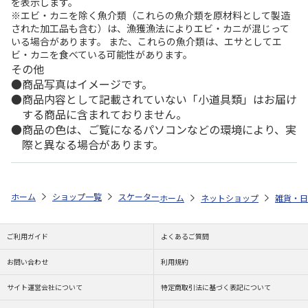
を表示します。
※エビ・カニを除く魚介類（これらの魚介類を原材料として製造
された加工品も含む）は、漁獲漁法によりエビ・カニが混じって
いる場合があります。 また、これらの魚介類は、エサとしてエ
ビ・カニを食べている可能性があります。
その他
商品写真はイメージです。
商品内容として記載されていない「小道具類」はお届け
する商品に含まれておりません。
商品の色は、ご覧になるパソコンなどの環境により、実
際と異なる場合があります。
ホーム
ショップ一覧
スケーター
マスコット付ストローボトル ツムツム
ホーム
ネットショップ
雑貨・日
ご利用ガイド
よくあるご質問
お問い合わせ
利用規約
サイト運営会社について
特定商取引法に基づく表記について