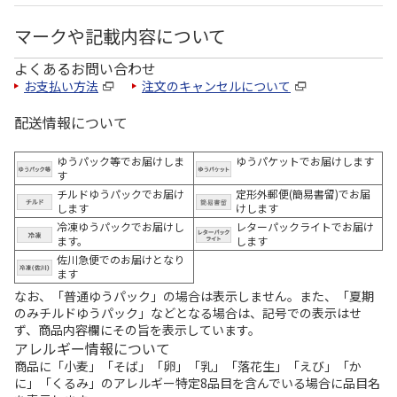
マークや記載内容について
よくあるお問い合わせ
お支払い方法
注文のキャンセルについて
配送情報について
ゆうパック等でお届けしま
ゆうパケットでお届けします
す
チルドゆうパックでお届け
定形外郵便(簡易書留)でお届
します
けします
冷凍ゆうパックでお届けし
レターパックライトでお届け
ます。
します
佐川急便でのお届けとなり
ます
なお、「普通ゆうパック」の場合は表示しません。また、「夏期
のみチルドゆうパック」などとなる場合は、記号での表示はせ
ず、商品内容欄にその旨を表示しています。
アレルギー情報について
商品に「小麦」「そば」「卵」「乳」「落花生」「えび」「か
に」「くるみ」のアレルギー特定8品目を含んでいる場合に品目名