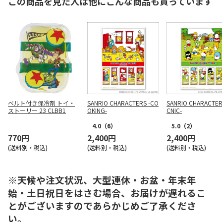
この商品を見た人は他にこんな商品も買っています
ベルト付き保冷剤 トイ・
SANRIO CHARACTERS -CO
SANRIO CHARACTERS
ストーリー 23 CLBB1
OKING-
CNIC-
4.0
（6）
5.0
（2）
770円
2,400円
2,400円
(送料別・税込)
(送料別・税込)
(送料別・税込)
※天候や注文状況、大型連休・お盆・年末年
始・土日祝日をはさむ場合、お届けが遅れるこ
とがございますのであらかじめご了承くださ
い。