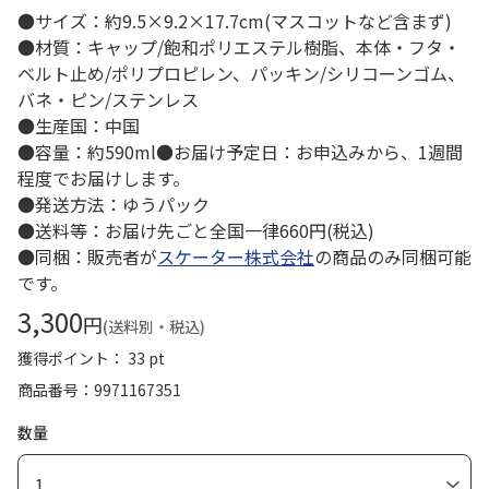
●サイズ：約9.5×9.2×17.7cm(マスコットなど含まず)
●材質：キャップ/飽和ポリエステル樹脂、本体・フタ・
ベルト止め/ポリプロピレン、パッキン/シリコーンゴム、
バネ・ピン/ステンレス
●生産国：中国
●容量：約590ml●お届け予定日：お申込みから、1週間
程度でお届けします。
●発送方法：ゆうパック
●送料等：お届け先ごと全国一律660円(税込)
●同梱：販売者が
スケーター株式会社
の商品のみ同梱可能
です。
3,300
円
(送料別・税込)
獲得ポイント： 33 pt
商品番号
9971167351
数量
1