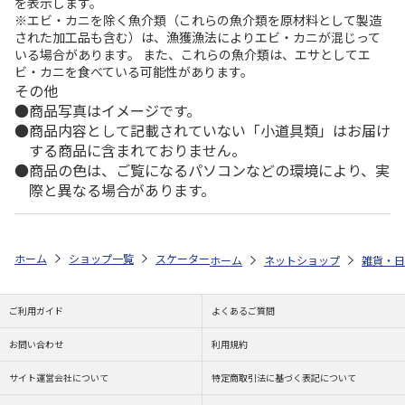
を表示します。
※エビ・カニを除く魚介類（これらの魚介類を原材料として製造
された加工品も含む）は、漁獲漁法によりエビ・カニが混じって
いる場合があります。 また、これらの魚介類は、エサとしてエ
ビ・カニを食べている可能性があります。
その他
商品写真はイメージです。
商品内容として記載されていない「小道具類」はお届け
する商品に含まれておりません。
商品の色は、ご覧になるパソコンなどの環境により、実
際と異なる場合があります。
ホーム
ショップ一覧
スケーター
マスコット付ストローボトル ツムツム
ホーム
ネットショップ
雑貨・日
ご利用ガイド
よくあるご質問
お問い合わせ
利用規約
サイト運営会社について
特定商取引法に基づく表記について