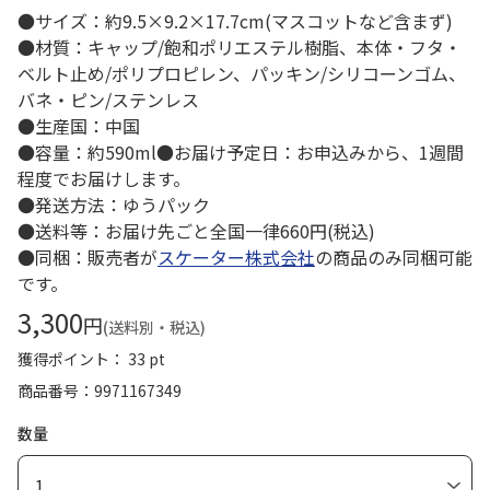
●サイズ：約9.5×9.2×17.7cm(マスコットなど含まず)
●材質：キャップ/飽和ポリエステル樹脂、本体・フタ・
ベルト止め/ポリプロピレン、パッキン/シリコーンゴム、
バネ・ピン/ステンレス
●生産国：中国
●容量：約590ml●お届け予定日：お申込みから、1週間
程度でお届けします。
●発送方法：ゆうパック
●送料等：お届け先ごと全国一律660円(税込)
●同梱：販売者が
スケーター株式会社
の商品のみ同梱可能
です。
3,300
円
(送料別・税込)
獲得ポイント： 33 pt
商品番号
9971167349
数量
1