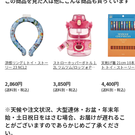
この商品を見た人は他にこんな商品も買っています
涼感リング L トイ・ストー
ストローホッパーボトル 1.
天削げ箸 21cm 10
リー 23 NCL2
2L ツムツム/ロッツォ PSH
ト トイ・ストーリー 
P12
S4BOX
2,860円
3,850円
4,400円
(送料別・税込)
(送料別・税込)
(送料別・税込)
※天候や注文状況、大型連休・お盆・年末年
始・土日祝日をはさむ場合、お届けが遅れるこ
とがございますのであらかじめご了承くださ
い。