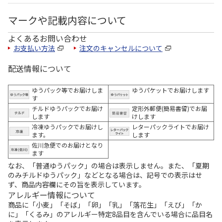
マークや記載内容について
よくあるお問い合わせ
お支払い方法
注文のキャンセルについて
配送情報について
ゆうパック等でお届けしま
ゆうパケットでお届けします
す
チルドゆうパックでお届け
定形外郵便(簡易書留)でお届
します
けします
冷凍ゆうパックでお届けし
レターパックライトでお届け
ます。
します
佐川急便でのお届けとなり
ます
なお、「普通ゆうパック」の場合は表示しません。また、「夏期
のみチルドゆうパック」などとなる場合は、記号での表示はせ
ず、商品内容欄にその旨を表示しています。
アレルギー情報について
商品に「小麦」「そば」「卵」「乳」「落花生」「えび」「か
に」「くるみ」のアレルギー特定8品目を含んでいる場合に品目名