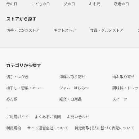
母の日
こどもの日
父の日
お中元
敬老の日
ストアから探す
切手・はがきストア
ギフトストア
食品・グルメストア
カテゴリから探す
切手・はがき
海鮮お取り寄せ
肉お取り寄せ
梅干し・惣菜・カレー
ジャム・はちみつ
調味料・ドレッ
めん類
雑貨・日用品
スイーツ
ご利用ガイド
よくあるご質問
お問い合わせ
利用規約
サイト運営会社について
特定商取引法に基づく表記について