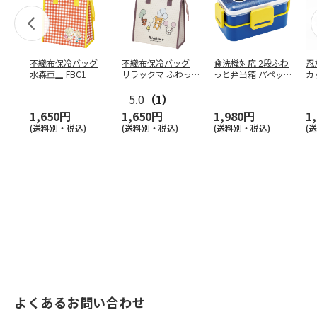
不織布保冷バッグ
不織布保冷バッグ
食洗機対応 2段ふわ
忍
水森亜土 FBC1
リラックマ ふわっ
っと弁当箱 パペッ
カ
と風船 FBC1
トスンスン PFLW
…
り
5.0
（1）
田
1,650円
1,650円
1,980円
1
(送料別・税込)
(送料別・税込)
(送料別・税込)
(
よくあるお問い合わせ