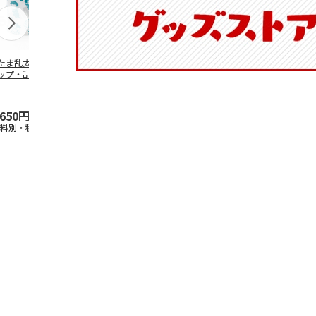
たま乱太郎 マグ
抗菌食洗機対応 ふ
マスコット入りドリ
陶器ダイカッ
ップ・乱太郎・き
わっと弁当箱 530ml
ンクボトル ハロー
カップ ポム
丸・しんべヱ・山
水森亜土 PF
…
キティ PSPR5MC
リン CHMGD
伝
…
,650円
1,760円
3,300円
2,970円
送料別・税込)
(送料別・税込)
(送料別・税込)
(送料別・税込