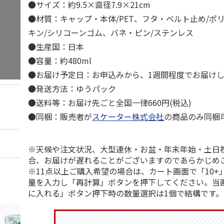
●サイズ：約9.5×直径7.9×21cm
●材質：キャップ・本体/PET、フタ・ベルト止め/ポ
キン/シリコーンゴム、バネ・ピン/ステンレス
●生産国：日本
●容量：約480ml
●お届け予定日：お申込みから、1週間程度でお届け
●発送方法：ゆうパック
●送料等：お届け先ごと全国一律660円(税込)
●同梱：販売者が
スケーター株式会社
の商品のみ同梱
※天候や注文状況、大型連休・お盆・年末年始・土日
合、お届けが遅れることがございますのであらかじめ
※11点以上ご購入希望の場合は、カート画面で「10+
量を入力し「再計算」ボタンを押下してください。当
に入れる」ボタン押下時の数量選択は1個で結構です。