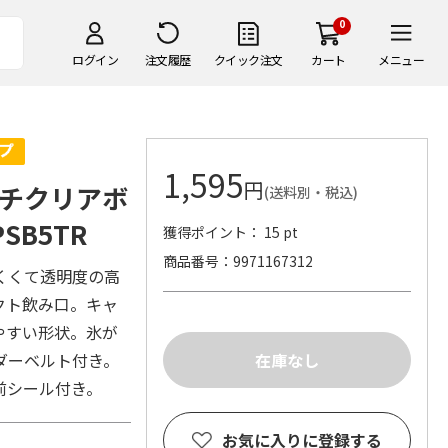
0
ログイン
注文履歴
クイック注文
カート
メニュー
1,595
円
チクリアボ
(送料別・税込)
SB5TR
獲得ポイント： 15 pt
商品番号
9971167312
くくて透明度の高
クト飲み口。キャ
やすい形状。氷が
ダーベルト付き。
前シール付き。
お気に入りに登録する