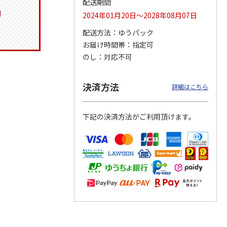
配送期間
2024年01月20日～2028年08月07日
配送方法
ゆうパック
お届け時間帯
指定可
トマグ
コーデュロイ生地ラ
ふわっとフタタイト
八角形ステンレスマ
ポムプ
ンチバッグ ハロー
ランチボックス角型
グボトル 500ml リ
のし
対応不可
4
キティ KCOB2
パペットスンスン
ラックマ リラッ
…
R
…
2,200円
1,485円
4,510円
決済方法
詳細はこちら
)
(送料別・税込)
(送料別・税込)
(送料別・税込)
下記の決済方法がご利用頂けます。