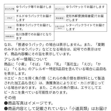
ゆうパック等でお届けしま
ゆうパケットでお届けします
す
チルドゆうパックでお届け
定形外郵便(簡易書留)でお届
します
けします
冷凍ゆうパックでお届けし
レターパックライトでお届け
ます。
します
佐川急便でのお届けとなり
ます
なお、「普通ゆうパック」の場合は表示しません。また、「夏期
のみチルドゆうパック」などとなる場合は、記号での表示はせ
ず、商品内容欄にその旨を表示しています。
アレルギー情報について
商品に「小麦」「そば」「卵」「乳」「落花生」「えび」「か
に」「くるみ」のアレルギー特定8品目を含んでいる場合に品目名
を表示します。
※エビ・カニを除く魚介類（これらの魚介類を原材料として製造
された加工品も含む）は、漁獲漁法によりエビ・カニが混じって
いる場合があります。 また、これらの魚介類は、エサとしてエ
ビ・カニを食べている可能性があります。
その他
商品写真はイメージです。
商品内容として記載されていない「小道具類」はお届け