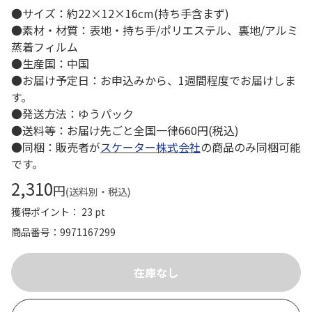
●サイズ：約22×12×16cm(持ち手含まず)
●素材・材質：表地・持ち手/ポリエステル、裏地/アルミ
蒸着フィルム
●生産国：中国
●お届け予定日：お申込みから、1週間程度でお届けしま
す。
●発送方法：ゆうパック
●送料等：お届け先ごと全国一律660円(税込)
●同梱：販売者が
スケーター株式会社
の商品のみ同梱可能
です。
2,310
円
(送料別・税込)
獲得ポイント： 23 pt
商品番号
9971167299