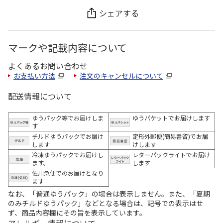
シェアする
マークや記載内容について
よくあるお問い合わせ
お支払い方法
注文のキャンセルについて
配送情報について
ゆうパック等でお届けしま
ゆうパケットでお届けします
す
チルドゆうパックでお届け
定形外郵便(簡易書留)でお届
します
けします
冷凍ゆうパックでお届けし
レターパックライトでお届け
ます。
します
佐川急便でのお届けとなり
ます
なお、「普通ゆうパック」の場合は表示しません。また、「夏期
のみチルドゆうパック」などとなる場合は、記号での表示はせ
ず、商品内容欄にその旨を表示しています。
アレルギー情報について