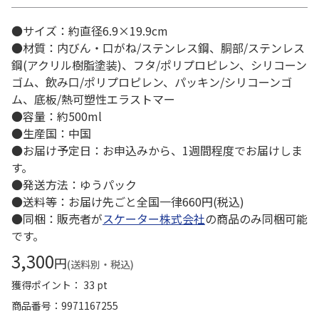
●サイズ：約直径6.9×19.9cm
●材質：内びん・口がね/ステンレス鋼、胴部/ステンレス
鋼(アクリル樹脂塗装)、フタ/ポリプロピレン、シリコーン
ゴム、飲み口/ポリプロピレン、パッキン/シリコーンゴ
ム、底板/熱可塑性エラストマー
●容量：約500ml
●生産国：中国
●お届け予定日：お申込みから、1週間程度でお届けしま
す。
●発送方法：ゆうパック
●送料等：お届け先ごと全国一律660円(税込)
●同梱：販売者が
スケーター株式会社
の商品のみ同梱可能
です。
3,300
円
(送料別・税込)
獲得ポイント： 33 pt
商品番号
9971167255