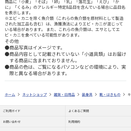
商品に「小麦」「そば」「卵」「乳」「落花生」「えび」「か
に」「くるみ」のアレルギー特定8品目を含んでいる場合に品目名
を表示します。
※エビ・カニを除く魚介類（これらの魚介類を原材料として製造
された加工品も含む）は、漁獲漁法によりエビ・カニが混じって
いる場合があります。 また、これらの魚介類は、エサとしてエ
ビ・カニを食べている可能性があります。
その他
商品写真はイメージです。
商品内容として記載されていない「小道具類」はお届け
する商品に含まれておりません。
商品の色は、ご覧になるパソコンなどの環境により、実
際と異なる場合があります。
ホーム
ネットショップ
雑貨・日用品
装身具
靴・はきもの
キ
ご利用ガイド
よくあるご質問
お問い合わせ
利用規約