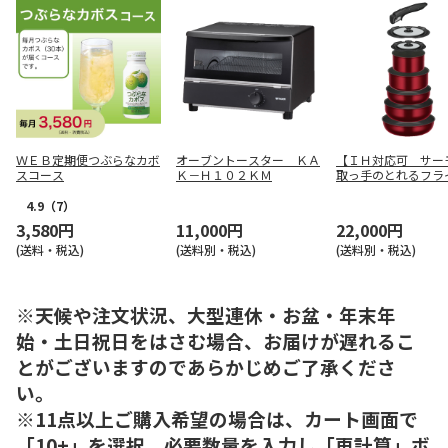
ＷＥＢ定期便つぶらなカボ
オーブントースター ＫＡ
【ＩＨ対応可 サー
スコース
Ｋ－Ｈ１０２ＫＭ
取っ手のとれるフラ
８点セット ＫＳＤ
Ａ ＤＲ
4.9
（7）
3,580円
11,000円
22,000円
(送料・税込)
(送料別・税込)
(送料別・税込)
※天候や注文状況、大型連休・お盆・年末年
始・土日祝日をはさむ場合、お届けが遅れるこ
とがございますのであらかじめご了承くださ
い。
※11点以上ご購入希望の場合は、カート画面で
「10+」を選択、必要数量を入力し「再計算」ボ