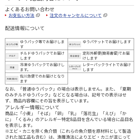
よくあるお問い合わせ
お支払い方法
注文のキャンセルについて
配送情報について
ゆうパック等でお届けしま
ゆうパケットでお届けします
す
チルドゆうパックでお届け
定形外郵便(簡易書留)でお届
します
けします
冷凍ゆうパックでお届けし
レターパックライトでお届け
ます。
します
佐川急便でのお届けとなり
ます
なお、「普通ゆうパック」の場合は表示しません。また、「夏期
のみチルドゆうパック」などとなる場合は、記号での表示はせ
ず、商品内容欄にその旨を表示しています。
アレルギー情報について
商品に「小麦」「そば」「卵」「乳」「落花生」「えび」「か
に」「くるみ」のアレルギー特定8品目を含んでいる場合に品目名
を表示します。
※エビ・カニを除く魚介類（これらの魚介類を原材料として製造
された加工品も含む）は、漁獲漁法によりエビ・カニが混じって