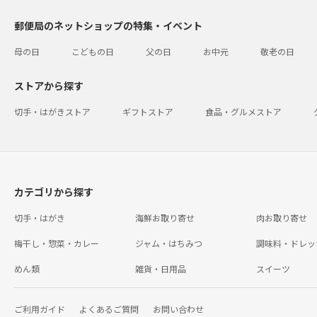
郵便局のネットショップの特集・イベント
母の日
こどもの日
父の日
お中元
敬老の日
ストアから探す
切手・はがきストア
ギフトストア
食品・グルメストア
カテゴリから探す
切手・はがき
海鮮お取り寄せ
肉お取り寄せ
梅干し・惣菜・カレー
ジャム・はちみつ
調味料・ドレッ
めん類
雑貨・日用品
スイーツ
ご利用ガイド
よくあるご質問
お問い合わせ