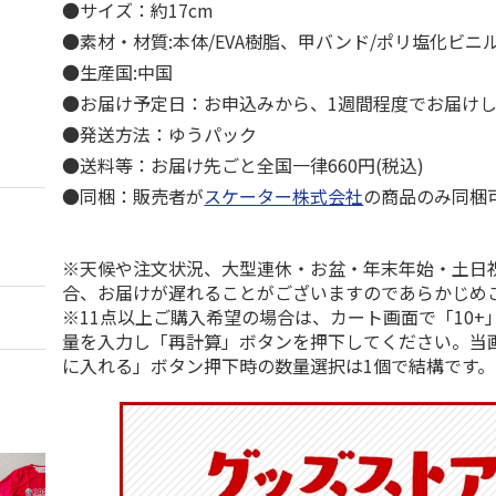
●サイズ：約17cm
●素材・材質:本体/EVA樹脂、甲バンド/ポリ塩化ビニ
●生産国:中国
●お届け予定日：お申込みから、1週間程度でお届け
●発送方法：ゆうパック
●送料等：お届け先ごと全国一律660円(税込)
●同梱：販売者が
スケーター株式会社
の商品のみ同梱
※天候や注文状況、大型連休・お盆・年末年始・土日
合、お届けが遅れることがございますのであらかじめ
※11点以上ご購入希望の場合は、カート画面で「10+
量を入力し「再計算」ボタンを押下してください。当
に入れる」ボタン押下時の数量選択は1個で結構です。