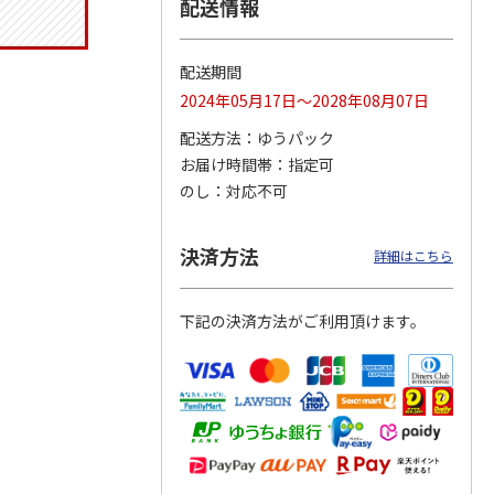
配送情報
配送期間
ジョの
『ジョジョの奇妙な
『ジョジョの奇妙な
『ジョジョの奇妙な
2024年05月17日～2028年08月07日
黄金の
冒険 スターダスト
冒険 スターダスト
冒険 スターダスト
P
…
クルセイダース』
クルセイダース』
クルセイダース』
配送方法
ゆうパック
ワー
…
トラ
…
トラ
…
お届け時間帯
指定可
4,400円
3,300円
3,300円
のし
対応不可
)
(送料別・税込)
(送料別・税込)
(送料別・税込)
決済方法
詳細はこちら
下記の決済方法がご利用頂けます。