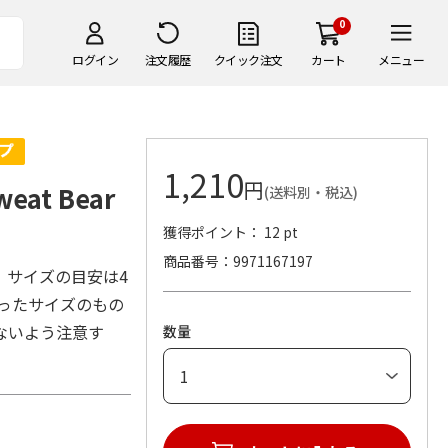
0
ログイン
注文履歴
クイック注文
カート
メニュー
1,210
円
at Bear
(送料別・税込)
獲得ポイント： 12 pt
商品番号
9971167197
。サイズの目安は4
合ったサイズのもの
ないよう注意す
数量