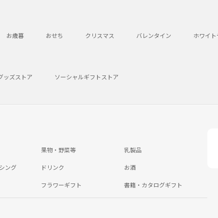
お歳暮
おせち
クリスマス
バレンタイン
ホワイト
グッズストア
ソーシャルギフトストア
果物・野菜等
乳製品
シング
ドリンク
お酒
フラワーギフト
書籍・カタログギフト