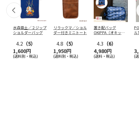
水森亜土／２ジップ
リラックマ／ショル
置き配バッグ
P
ショルダーバッグ
ダー付きミニトート
OKIPPA（オキッ
ル
パ）
4.2
（5）
4.8
（5）
4.3
（6）
1,600円
1,950円
4,980円
3
(送料別・税込)
(送料別・税込)
(送料・税込)
(