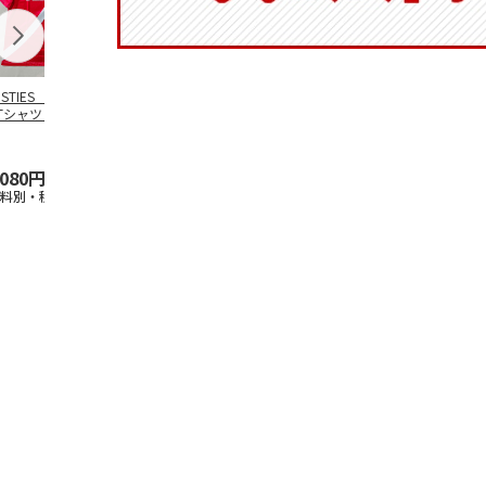
OSTIES オリジナ
アニメ『ジョジョの
コジコジ／ショルダ
アニメ『ジョ
Tシャツ Sサイズ
奇妙な冒険 黄金の
ー付きバッグ
奇妙な冒険 
風』CITY POP
…
風』CITY PO
5.0
（3）
4.5
（6）
4.8
（4）
,080円
4,939円
1,760円
3,839円
送料別・税込)
(送料別・税込)
(送料別・税込)
(送料別・税込