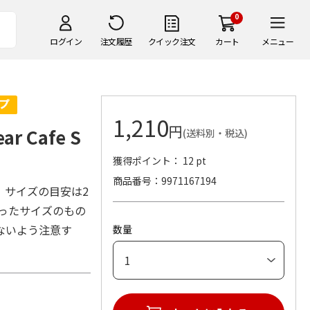
0
ログイン
注文履歴
クイック注文
カート
メニュー
1,210
円
 Cafe S
(送料別・税込)
獲得ポイント： 12 pt
商品番号
9971167194
。サイズの目安は2
合ったサイズのもの
ないよう注意す
数量