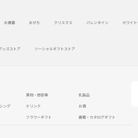
お歳暮
おせち
クリスマス
バレンタイン
ホワイト
グッズストア
ソーシャルギフトストア
果物・野菜等
乳製品
シング
ドリンク
お酒
フラワーギフト
書籍・カタログギフト