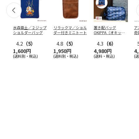
水森亜土／２ジップ
リラックマ／ショル
置き配バッグ
ア
ショルダーバッグ
ダー付きミニトート
OKIPPA（オキッ
奇
パ）
風』
4.2
（5）
4.8
（5）
4.3
（6）
1,600円
1,950円
4,980円
4
(送料別・税込)
(送料別・税込)
(送料・税込)
(