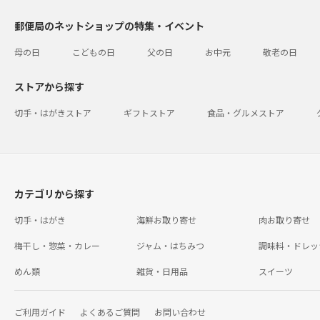
郵便局のネットショップの特集・イベント
母の日
こどもの日
父の日
お中元
敬老の日
ストアから探す
切手・はがきストア
ギフトストア
食品・グルメストア
カテゴリから探す
切手・はがき
海鮮お取り寄せ
肉お取り寄せ
梅干し・惣菜・カレー
ジャム・はちみつ
調味料・ドレッ
めん類
雑貨・日用品
スイーツ
ご利用ガイド
よくあるご質問
お問い合わせ