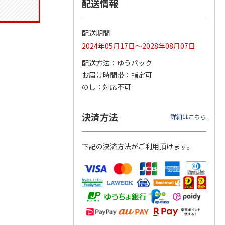
配送情報
配送期間
ジョの
『ジョジョの奇妙な
『ジョジョの奇妙な
『ジョジョの奇妙な
2024年05月17日～2028年08月07日
黄金の
冒険 スターダスト
冒険 スターダスト
冒険 スターダスト
P
…
クルセイダース』
クルセイダース』
クルセイダース』
配送方法
ゆうパック
ワー
…
トラ
…
トラ
…
お届け時間帯
指定可
4,400円
3,300円
3,300円
のし
対応不可
)
(送料別・税込)
(送料別・税込)
(送料別・税込)
決済方法
詳細はこちら
下記の決済方法がご利用頂けます。