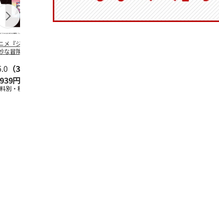
ニメ『ジョジョの
コジコジ／ショルダ
POSTIES オリジナ
アニメ『ジョ
妙な冒険 黄金の
ー付きバッグ
ルTシャツ Sサイズ
奇妙な冒険 
CITY POP
…
風』CITY PO
5.0
（3）
4.5
（6）
4.8
（4）
,939円
1,760円
3,080円
3,839円
送料別・税込)
(送料別・税込)
(送料別・税込)
(送料別・税込