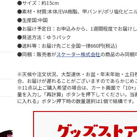
●サイズ：約15cm
●素材・材質:本体/EVA樹脂、甲バンド/ポリ塩化ビニ
●生産国:中国
●お届け予定日：お申込みから、1週間程度でお届け
●発送方法：ゆうパック
●送料等：お届け先ごと全国一律660円(税込)
●同梱：販売者が
スケーター株式会社
の商品のみ同梱
※天候や注文状況、大型連休・お盆・年末年始・土日
合、お届けが遅れることがございますのであらかじめ
※11点以上ご購入希望の場合は、カート画面で「10+
量を入力し「再計算」ボタンを押下してください。当
に入れる」ボタン押下時の数量選択は1個で結構です。