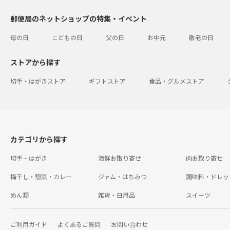
郵便局のネットショップの特集・イベント
母の日
こどもの日
父の日
お中元
敬老の日
ストアから探す
切手・はがきストア
ギフトストア
食品・グルメストア
カテゴリから探す
切手・はがき
海鮮お取り寄せ
肉お取り寄せ
梅干し・惣菜・カレー
ジャム・はちみつ
調味料・ドレッ
めん類
雑貨・日用品
スイーツ
ご利用ガイド
よくあるご質問
お問い合わせ