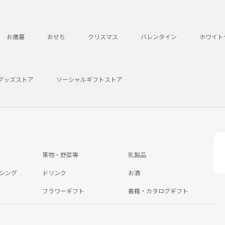
お歳暮
おせち
クリスマス
バレンタイン
ホワイト
グッズストア
ソーシャルギフトストア
果物・野菜等
乳製品
シング
ドリンク
お酒
フラワーギフト
書籍・カタログギフト