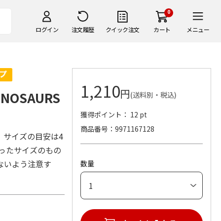
0
ログイン
注文履歴
クイック注文
カート
メニュー
1,210
円
NOSAURS
(送料別・税込)
獲得ポイント： 12 pt
商品番号
9971167128
。サイズの目安は4
合ったサイズのもの
ないよう注意す
数量