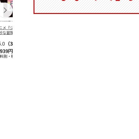
ニメ『ジョジョの
コジコジ／ショルダ
POSTIES オリジナ
アニメ『ジョ
妙な冒険 黄金の
ー付きバッグ
ルTシャツ Sサイズ
奇妙な冒険 
CITY POP
…
風』CITY PO
5.0
（3）
4.5
（6）
4.8
（4）
,939円
1,760円
3,080円
3,839円
送料別・税込)
(送料別・税込)
(送料別・税込)
(送料別・税込