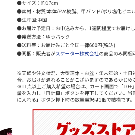
●サイズ：約17cm
●素材・材質:本体/EVA樹脂、甲バンド/ポリ塩化ビニ
●生産国:中国
●お届け予定日：お申込みから、1週間程度でお届け
●発送方法：ゆうパック
●送料等：お届け先ごと全国一律660円(税込)
●同梱：販売者が
スケーター株式会社
の商品のみ同梱
※天候や注文状況、大型連休・お盆・年末年始・土日
合、お届けが遅れることがございますのであらかじめ
※11点以上ご購入希望の場合は、カート画面で「10+
量を入力し「再計算」ボタンを押下してください。当
に入れる」ボタン押下時の数量選択は1個で結構です。