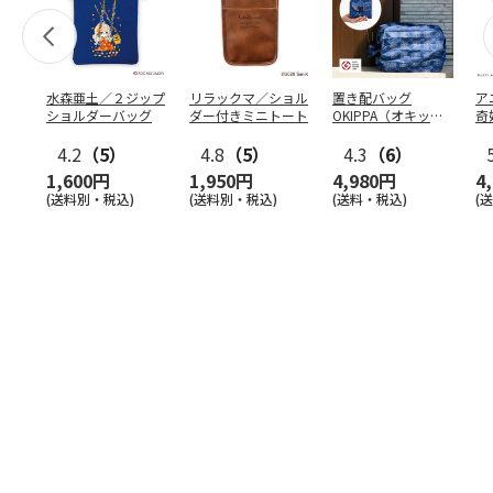
水森亜土／２ジップ
リラックマ／ショル
置き配バッグ
ア
ショルダーバッグ
ダー付きミニトート
OKIPPA（オキッ
奇
パ）
風』
4.2
（5）
4.8
（5）
4.3
（6）
1,600円
1,950円
4,980円
4
(送料別・税込)
(送料別・税込)
(送料・税込)
(