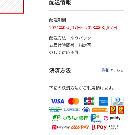
配送情報
配送期間
ジョの
『ジョジョの奇妙な
『ジョジョの奇妙な
『ジョジョの奇妙な
2024年05月17日～2028年08月07日
黄金の
冒険 スターダスト
冒険 スターダスト
冒険 スターダスト
P
…
クルセイダース』
クルセイダース』
クルセイダース』
配送方法
ゆうパック
ワー
…
トラ
…
トラ
…
お届け時間帯
指定可
4,400円
3,300円
3,300円
のし
対応不可
)
(送料別・税込)
(送料別・税込)
(送料別・税込)
決済方法
詳細はこちら
下記の決済方法がご利用頂けます。