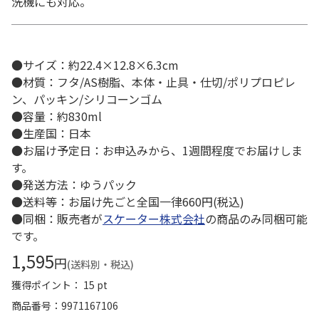
洗機にも対応。
●サイズ：約22.4×12.8×6.3cm
●材質：フタ/AS樹脂、本体・止具・仕切/ポリプロピレ
ン、パッキン/シリコーンゴム
●容量：約830ml
●生産国：日本
●お届け予定日：お申込みから、1週間程度でお届けしま
す。
●発送方法：ゆうパック
●送料等：お届け先ごと全国一律660円(税込)
●同梱：販売者が
スケーター株式会社
の商品のみ同梱可能
です。
1,595
円
(送料別・税込)
獲得ポイント： 15 pt
商品番号
9971167106