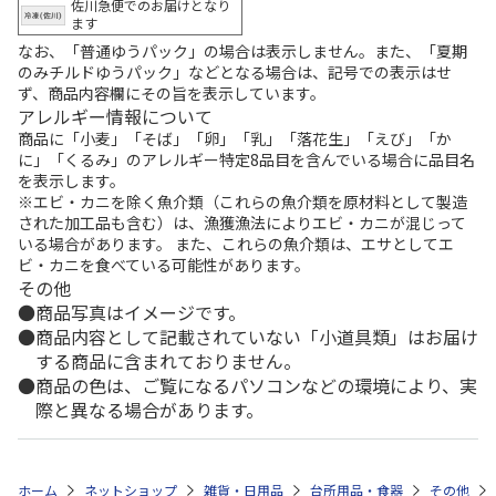
佐川急便でのお届けとなり
ます
なお、「普通ゆうパック」の場合は表示しません。また、「夏期
のみチルドゆうパック」などとなる場合は、記号での表示はせ
ず、商品内容欄にその旨を表示しています。
アレルギー情報について
商品に「小麦」「そば」「卵」「乳」「落花生」「えび」「か
に」「くるみ」のアレルギー特定8品目を含んでいる場合に品目名
を表示します。
※エビ・カニを除く魚介類（これらの魚介類を原材料として製造
された加工品も含む）は、漁獲漁法によりエビ・カニが混じって
いる場合があります。 また、これらの魚介類は、エサとしてエ
ビ・カニを食べている可能性があります。
その他
商品写真はイメージです。
商品内容として記載されていない「小道具類」はお届け
する商品に含まれておりません。
商品の色は、ご覧になるパソコンなどの環境により、実
際と異なる場合があります。
ホーム
ネットショップ
雑貨・日用品
台所用品・食器
その他