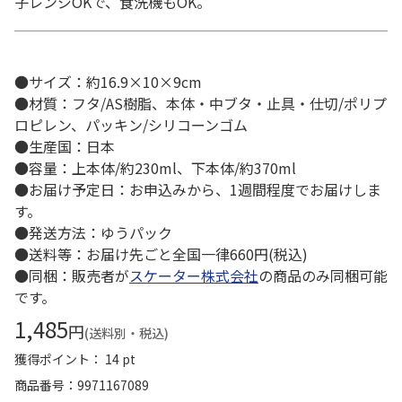
子レンジOKで、食洗機もOK。
●サイズ：約16.9×10×9cm
●材質：フタ/AS樹脂、本体・中ブタ・止具・仕切/ポリプ
ロピレン、パッキン/シリコーンゴム
●生産国：日本
●容量：上本体/約230ml、下本体/約370ml
●お届け予定日：お申込みから、1週間程度でお届けしま
す。
●発送方法：ゆうパック
●送料等：お届け先ごと全国一律660円(税込)
●同梱：販売者が
スケーター株式会社
の商品のみ同梱可能
です。
1,485
円
(送料別・税込)
獲得ポイント： 14 pt
商品番号
9971167089