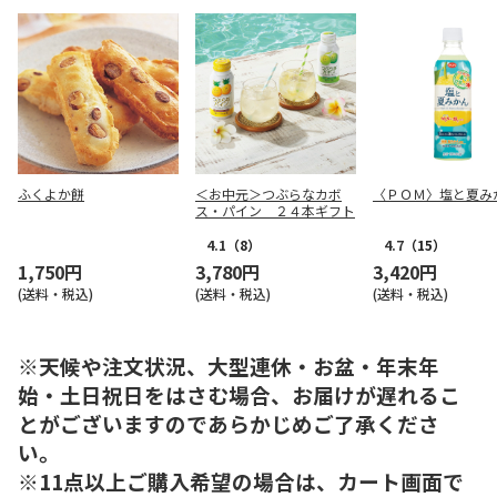
ふくよか餅
＜お中元＞つぶらなカボ
〈ＰＯＭ〉塩と夏み
ス・パイン ２４本ギフト
4.1
（8）
4.7
（15）
1,750円
3,780円
3,420円
(送料・税込)
(送料・税込)
(送料・税込)
※天候や注文状況、大型連休・お盆・年末年
始・土日祝日をはさむ場合、お届けが遅れるこ
とがございますのであらかじめご了承くださ
い。
※11点以上ご購入希望の場合は、カート画面で