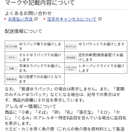
マークや記載内容について
よくあるお問い合わせ
お支払い方法
注文のキャンセルについて
配送情報について
ゆうパック等でお届けしま
ゆうパケットでお届けします
す
チルドゆうパックでお届け
定形外郵便(簡易書留)でお届
します
けします
冷凍ゆうパックでお届けし
レターパックライトでお届け
ます。
します
佐川急便でのお届けとなり
ます
なお、「普通ゆうパック」の場合は表示しません。また、「夏期
のみチルドゆうパック」などとなる場合は、記号での表示はせ
ず、商品内容欄にその旨を表示しています。
アレルギー情報について
商品に「小麦」「そば」「卵」「乳」「落花生」「えび」「か
に」「くるみ」のアレルギー特定8品目を含んでいる場合に品目名
を表示します。
※エビ・カニを除く魚介類（これらの魚介類を原材料として製造