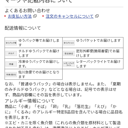
よくあるお問い合わせ
お支払い方法
注文のキャンセルについて
配送情報について
ゆうパック等でお届けしま
ゆうパケットでお届けします
す
チルドゆうパックでお届け
定形外郵便(簡易書留)でお届
します
けします
冷凍ゆうパックでお届けし
レターパックライトでお届け
ます。
します
佐川急便でのお届けとなり
ます
なお、「普通ゆうパック」の場合は表示しません。また、「夏期
のみチルドゆうパック」などとなる場合は、記号での表示はせ
ず、商品内容欄にその旨を表示しています。
アレルギー情報について
商品に「小麦」「そば」「卵」「乳」「落花生」「えび」「か
に」「くるみ」のアレルギー特定8品目を含んでいる場合に品目名
を表示します。
※エビ・カニを除く魚介類（これらの魚介類を原材料として製造
された加工品も含む）は、漁獲漁法によりエビ・カニが混じって