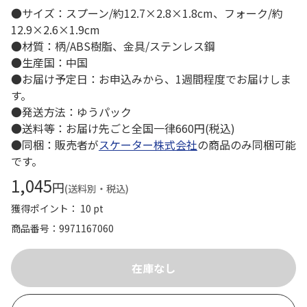
●サイズ：スプーン/約12.7×2.8×1.8cm、フォーク/約
12.9×2.6×1.9cm
●材質：柄/ABS樹脂、金具/ステンレス鋼
●生産国：中国
●お届け予定日：お申込みから、1週間程度でお届けしま
す。
●発送方法：ゆうパック
●送料等：お届け先ごと全国一律660円(税込)
●同梱：販売者が
スケーター株式会社
の商品のみ同梱可能
です。
1,045
円
(送料別・税込)
獲得ポイント： 10 pt
商品番号
9971167060