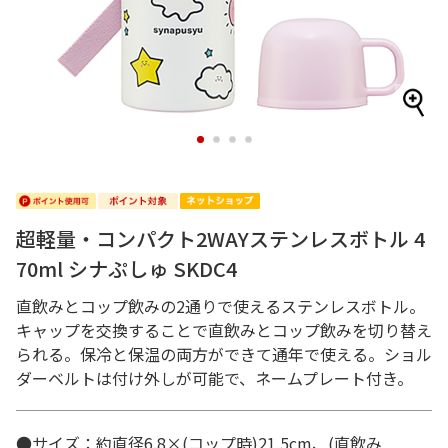
1
2
3
4
超軽量・コンパクト2WAYステンレスボトル 4
70ml シナぷしゅ SKDC4
直飲みとコップ飲みの2通りで使えるステンレスボトル。
キャップを交換することで直飲みとコップ飲みを切り替え
られる。保冷と保温の両方ができて通年で使える。ショル
ダーベルトは付け外しが可能で、ネームプレート付き。
●サイズ：約直径6.8×(コップ時)21.5cm、(直飲み