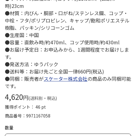
時)23cm
●材質：内びん・胴部・口がね/ステンレス鋼、コップ・
中栓・フタ/ポリプロピレン、キャップ/飽和ポリエステル
樹脂、パッキン/シリコーンゴム
●生産国：中国
●容量：直飲み時/約470ml、コップ使用時/約430ml
●お届け予定日：お申込みから、1週間程度でお届けしま
す。
●発送方法：ゆうパック
●送料等：お届け先ごと全国一律660円(税込)
●同梱：販売者が
スケーター株式会社
の商品のみ同梱可能
です。
4,620
円
(送料別・税込)
獲得ポイント： 46 pt
商品番号
9971167058
数量